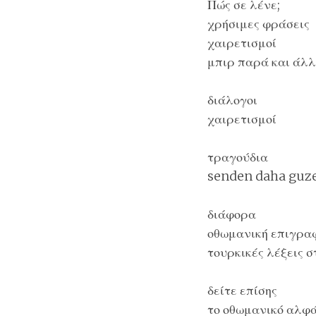
Πώς σε λένε;
χρήσιμες φράσεις
χαιρετισμοί
μπιρ παρά και άλλ
διάλογοι
χαιρετισμοί
τραγούδια
senden daha guze
διάφορα
οθωμανική επιγραφ
τουρκικές λέξεις 
δείτε επίσης
το οθωμανικό αλφ