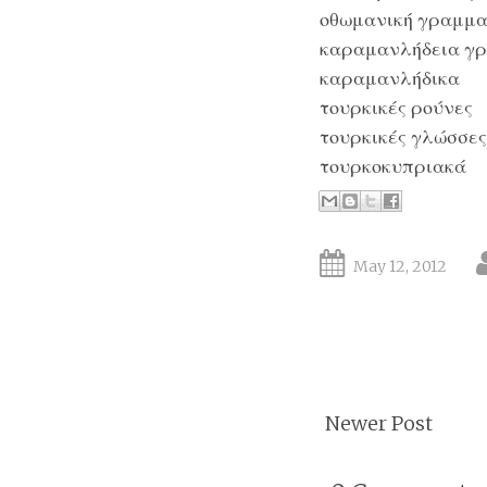
οθωμανική γραμμα
καραμανλήδεια γ
καραμανλήδικα
τουρκικές ρούνες
τουρκικές γλώσσες
τουρκοκυπριακά
May 12, 2012
Newer Post