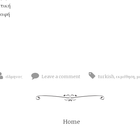
τική
ραφή
άδμηνας
Leave a comment
turkish
,
εκμάθηση
,
μ
Home