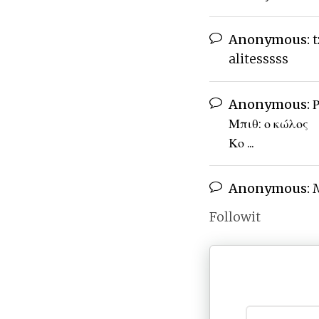
Anonymous:
t
alitesssss
Anonymous:
Ρ
Μπιθ: ο κώλος
Κο ...
Anonymous:
M
Followit