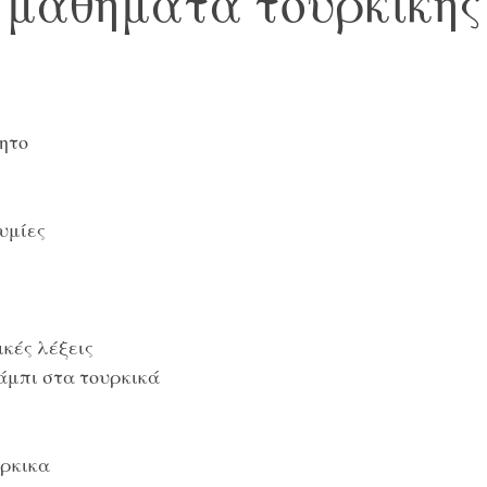
μαθήματα τουρκικής
ητο
υμίες
κές λέξεις
 άμπι στα τουρκικά
ύρκικα