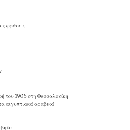
ες φράσεις
l
ή του 1905 στη Θεσσαλονίκη
στα αιγυπτιακά αραβικά
άβητο