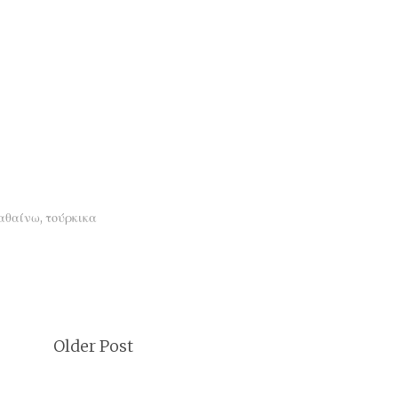
αθαίνω
,
τούρκικα
Older Post