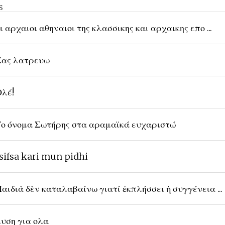
s
ι αρχαιοι αθηναιοι της κλασσικης και αρχαικης επο ...
ας λατρευω
λέ!
ο όνομα Σωτήρης στα αραμαϊκά ευχαριστώ
sifsa kari mun pidhi
αιδιὰ δὲν καταλαβαίνω γιατί ἐκπλήσσει ἡ συγγένεια ...
υση για ολα