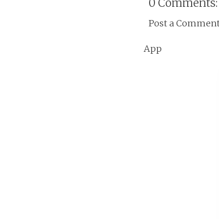
0 Comments:
Post a Commen
App