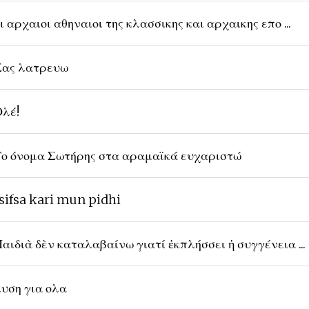
ι αρχαιοι αθηναιοι της κλασσικης και αρχαικης επο ...
ας λατρευω
λέ!
ο όνομα Σωτήρης στα αραμαϊκά ευχαριστώ
sifsa kari mun pidhi
αιδιὰ δὲν καταλαβαίνω γιατί ἐκπλήσσει ἡ συγγένεια ...
υση για ολα