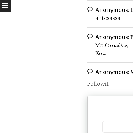
Anonymous:
t
alitesssss
Anonymous:
Ρ
Μπιθ: ο κώλος
Κο ...
Anonymous:
M
Followit