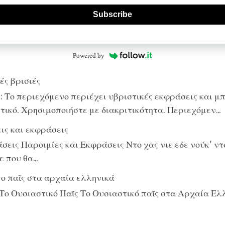
Subscribe
Powered by
ές βρισιές
 Το περιεχόμενο περιέχει υβριστικές εκφράσεις και μπ
ικό. Χρησιμοποιήστε με διακριτικότητα. Περιεχόμεν...
ις και εκφράσεις
εις Παροιμίες και Εκφράσεις Ντο χας νιε εδε νούκ' ντο
 που θα...
 ο παῖς στα αρχαία ελληνικά
Το Ουσιαστικό Παῖς Το Ουσιαστικό παῖς στα Αρχαία Ελ