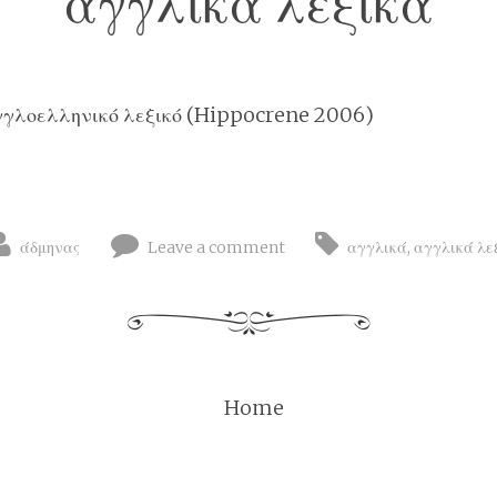
αγγλικά λεξικά
γλοελληνικό λεξικό (Hippocrene 2006)
άδμηνας
Leave a comment
αγγλικά
,
αγγλικά λε
Home