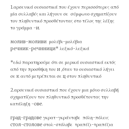
1.αρσενικά ουσιαστικά που έχουν περισσότερες από
μία συλλαβές και λήγουν σε σύμφωνο σχηματίζουν
τον πληθυντικό προσθέτοντας στο τέλος της λέξης
το γράμμα -и.
молив-моливи μολύβι-μολύβια
речник-речнници* λεξικό-λεξικά
*εδώ παρατηρούμε ότι σε μερικά ουσιαστικά εκτός
από την προσθήκη του и ,όταν το ουσιαστικό λήγει
σε к αυτό μετρέπεται σε ц στον πληθυντικό
2.αρσενικά ουσιαστικά που έχουν μια μόνο συλλαβή
σχηματίζουν τον πληθυντικό προσθέτοντας την
κατάληξη -ове.
град-градове γκρατ-γκράντοβε πόλη-πόλεις
стол-столове στολ-στόλοβε τραπέζι-τραπέζια