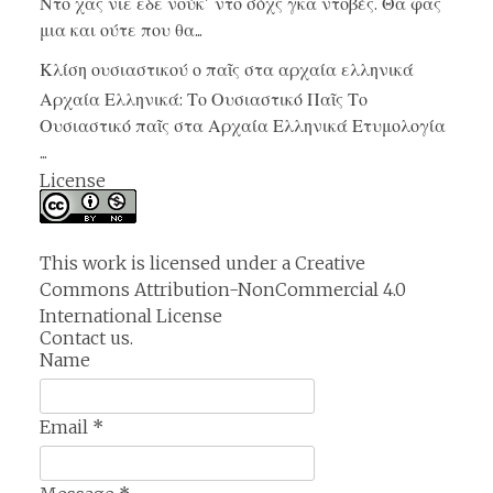
Ντο χας νιε εδε νούκ' ντο σόχς γκα ντοβές. Θα φας
μια και ούτε που θα...
Κλίση ουσιαστικού ο παῖς στα αρχαία ελληνικά
Αρχαία Ελληνικά: Το Ουσιαστικό Παῖς Το
Ουσιαστικό παῖς στα Αρχαία Ελληνικά Ετυμολογία
...
License
This work is licensed under a
Creative
Commons Attribution-NonCommercial 4.0
International License
Contact us.
Name
Email
*