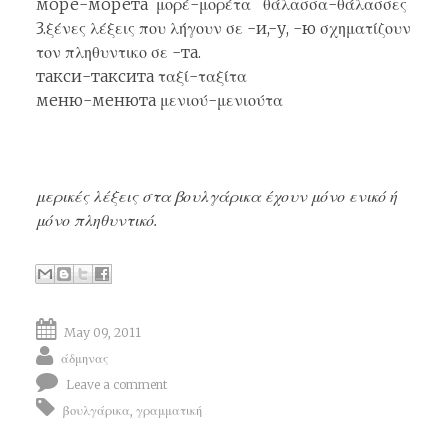
море-морета μορέ-μορέτα θάλασσα-θάλασσες
3.ξένες λέξεις που λήγουν σε -и,-у, -ю σχηματίζουν
τον πληθυντικο σε -та.
такси-таксита ταξί-ταξίτα
меню-менюта μενιού-μενιούτα
μερικές λέξεις στα βουλγάρικα έχουν μόνο ενικό ή
μόνο πληθυντικό.
May 09, 2011
άδμηνας
Leave a comment
βουλγάρικα
,
γραμματική