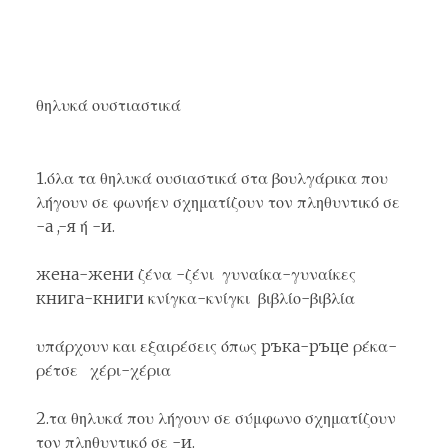
θηλυκά ουστιαστικά
1.όλα τα θηλυκά ουσιαστικά στα βουλγάρικα που
λήγουν σε φωνήεν σχηματίζουν τον πληθυντικό σε
-a ,-я ή -и.
жена-жени ζένα -ζένι γυναίκα-γυναίκες
книга-книги κνίγκα-κνίγκι βιβλίο-βιβλία
υπάρχουν και εξαιρέσεις όπως ръка-ръце ρέκα-
ρέτσε χέρι-χέρια
2.τα θηλυκά που λήγουν σε σύμφωνο σχηματίζουν
τον πληθυντικό σε -и.