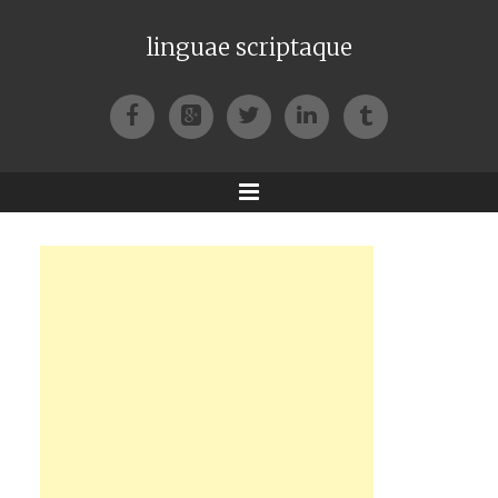
linguae scriptaque
Facebook
Google+
Twitter
LinkedIn
Tumblr
Menu