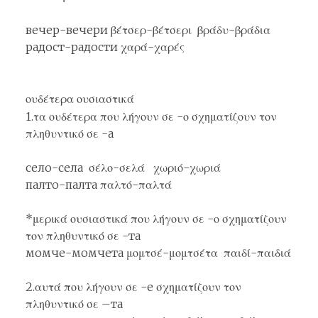
вечер-вечери βέτσερ-βέτσερι βράδυ-βράδια
радост-радости χαρά-χαρές
ουδέτερα ουσιαστικά
1.τα ουδέτερα που λήγουν σε -ο σχηματίζουν τον
πληθυντικό σε -a
село-села σέλο-σελά χωριό-χωριά
палто-палта παλτό-παλτά
*μερικά ουσιαστικά που λήγουν σε -ο σχηματίζουν
τον πληθυντικό σε -та
момче-момчета μομτσέ-μομτσέτα παιδί-παιδιά
2.αυτά που λήγουν σε -e σχηματίζουν τον
πληθυντικό σε –та