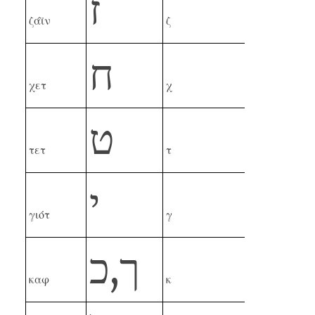
ז
ζάϊν
ζ
ח
χετ
χ
ט
τετ
τ
י
γιότ
γ
כ
,
ך
καφ
κ