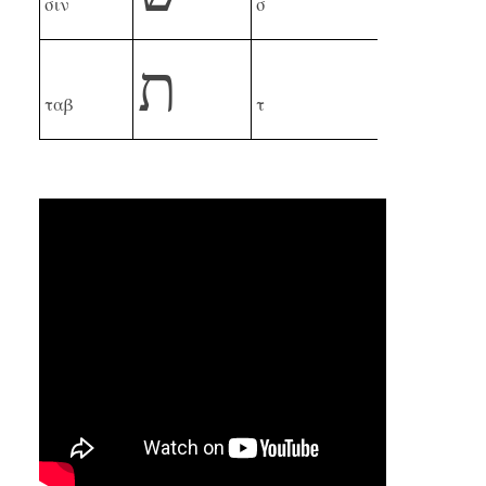
σιν
σ
ת
ταβ
τ