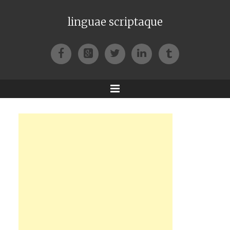
linguae scriptaque
Facebook
Google+
Twitter
LinkedIn
Tumblr
Menu