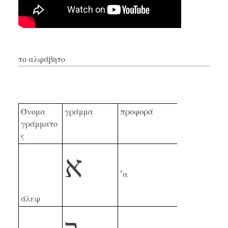
το αλφάβητο
Όνομα
γράμμα
προφορά
γράμματο
ς
א
α'
άλεφ