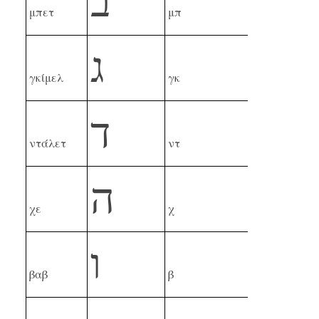
ב
μπετ
μπ
ג
γκίμελ
γκ
ד
ντάλετ
ντ
ה
χε
χ
ו
βαβ
β