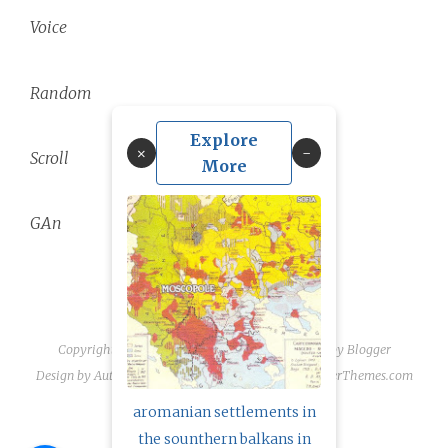
Voice
Random
Explore
×
Scroll
More
GAn
Copyright ©
2026
linguae scriptaque
| Powered by
Blogger
Design by
Automattic
| Blogger Theme by
NewBloggerThemes.com
aromanian settlements in
the sounthern balkans in