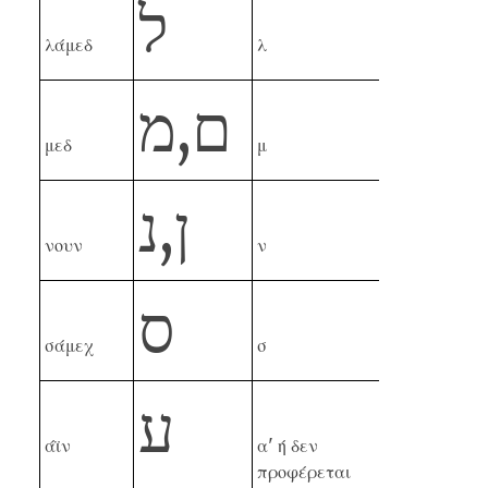
ל
λάμεδ
λ
מ
,
ם
μεδ
μ
נ
,
ן
νουν
ν
ס
σάμεχ
σ
ע
άϊν
α' ή δεν
προφέρεται