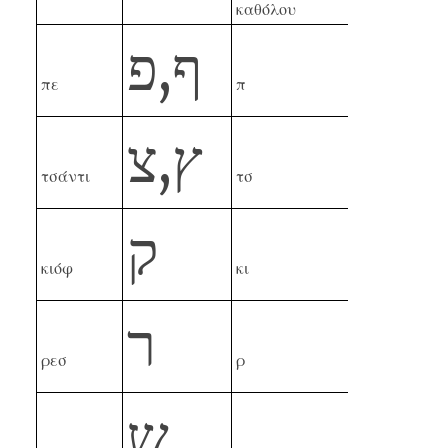
καθόλου
פ
,
ף
πε
π
צ
,
ץ
τσάντι
τσ
ק
κιόφ
κι
ר
ρεσ
ρ
ש