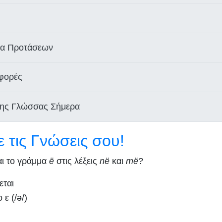
τα Προτάσεων
φορές
της Γλώσσας Σήμερα
 τις Γνώσεις σου!
ι το γράμμα
ë
στις λέξεις
në
και
më
?
εται
ε (/ə/)