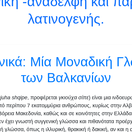
ική -ανάδελφη και πα
λατινογενής.
νικά: Μία Μοναδική Γ
των Βαλκανίων
juha shqipe
, προφέρεται
γκιούχα σίπε
) είναι μια ινδοε
από περίπου 7 εκατομμύρια ανθρώπους, κυρίως στην Αλβα
όρεια Μακεδονία, καθώς και σε κοινότητες στην Ελλάδα, 
εν έχει γνωστή συγγενική γλώσσα και πιθανότατα προέρχ
ή γλώσσα, όπως η ιλλυρική, θρακική ή δακική, αν και η 