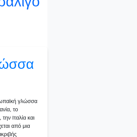
ραλίγο
λώσσα
υρωπαϊκή γλώσσα
νία, το
την Ιταλία και
εται από μια
ακριβής