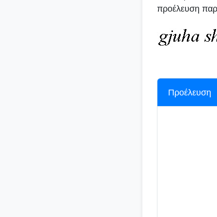
προέλευση παρα
Προέλευση
Η προέλευση
μαρτυριών. 
πιθανώς τη
για να επιβε
πολλές λέξε
περιοχές, εν
Σλαβικά.