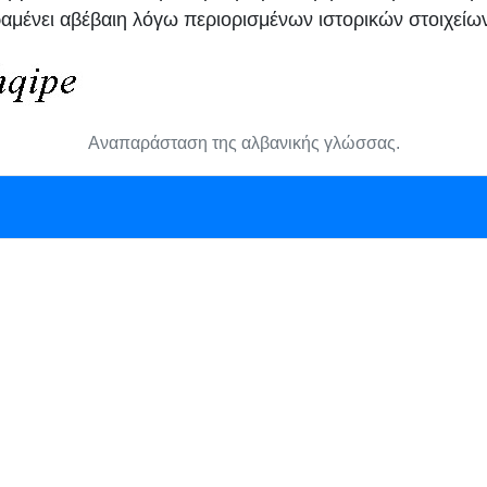
μένει αβέβαιη λόγω περιορισμένων ιστορικών στοιχείων
Αναπαράσταση της αλβανικής γλώσσας.
 των Αλβανικών παραμένει υπό συζήτηση λόγω έλλειψ
Πιστεύεται ότι εξελίχθηκαν από μια παλαιοβαλκανική γλώ
ν
ιλλυρική
,
δακική
ή
θρακική
. Ωστόσο, δεν υπάρχουν επαρ
βαιωθεί η σύνδεση με κάποια από αυτές. Το λεξιλόγιο πε
ις για ορεινές δραστηριότητες, υποδηλώνοντας ανάπτυξη
ώ οι θαλάσσιες λέξεις είναι κυρίως δάνεια από τα Λατινικ