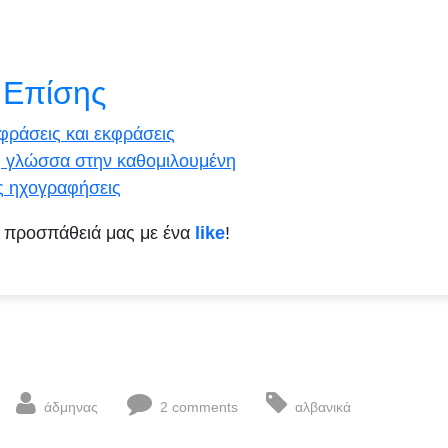
 Επίσης
φράσεις και εκφράσεις
ή γλώσσα στην καθομιλουμένη
ς ηχογραφήσεις
 προσπάθειά μας με ένα
like
!
άδμηνας
2 comments
αλβανικά