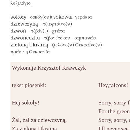
λεξιλόγιο
sokoły
-σοκόγ(ου)ι,sokowui-γεράκια
dziewczyną
- τζιεφ
τσ
ίνο(ν)
dzwoń
- τζβόν(ι) -χτύπα
dzwoneczku
-τζβονέ
τσ
κου -καμπανάκι
zieloną Ukrainą
-ζιελόνο(ν) Ουκραḯνο(ν)-
πράσινη Ουκρανία
Wykonuje Krzysztof Krawczyk
tekst piosenki:
Hey,falcons!
Hej sokoły!
Sorry, sorry f
For the gree
Żal, żal za dziewczyną,
Sorry, sorry,
Za zieloną Ukrainą,
I'll never se