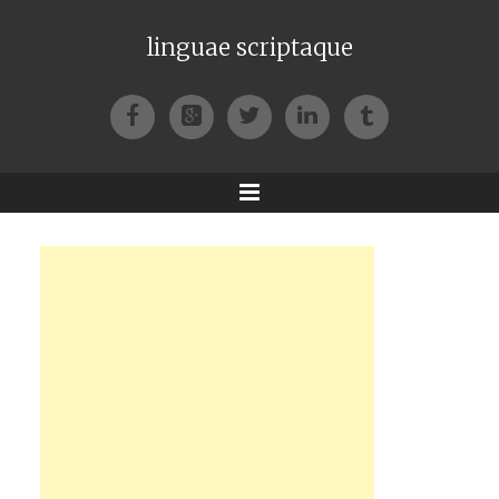
linguae scriptaque
Facebook
Google+
Twitter
LinkedIn
Tumblr
Menu