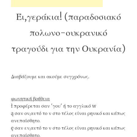
Έι,γεράκια! (παραδοσιακό
πολωνο-ουκρανικό
τραγούδι για την Ουκρανία)
Διαβάζουμε και ακούμε συγχρόνως.
φωνητική βοήθεια
ł προφέρεται σαν 'γου' ή το αγγλικό w
ą σαν ον,αυτό το ν στο τέλος είναι ρηνικό και κάπως
ανεπαίσθητο.
ę σαν εν,αυτό το ν στο τέλος είναι ρηνικό και κάπως
ανεπαίσθητο.