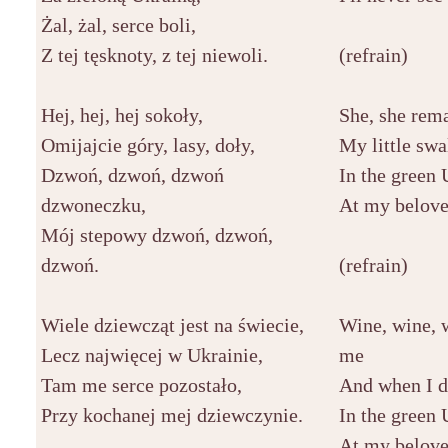
Żal, żal, serce boli,
Z tej tęsknoty, z tej niewoli.
(refrain)
Hej, hej, hej sokoły,
She, she rem
Omijajcie góry, lasy, doły,
My little sw
Dzwoń, dzwoń, dzwoń
In the green 
dzwoneczku,
At my beloved
Mój stepowy dzwoń, dzwoń,
dzwoń.
(refrain)
Wiele dziewcząt jest na świecie,
Wine, wine, w
Lecz najwięcej w Ukrainie,
me
Tam me serce pozostało,
And when I d
Przy kochanej mej dziewczynie.
In the green 
At my beloved