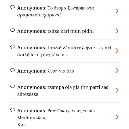
Anonymous:
Το όνομα Σωτήρης στα
αραμαϊκά ευχαριστώ
Anonymous:
tsifsa kari mun pidhi
Anonymous:
Παιδιὰ δὲν καταλαβαίνω γιατί
ἐκπλήσσει ἡ συγγένεια ...
Anonymous:
λυση για ολα
Anonymous:
tzampa ola gia thn parti sas
alitesssss
Anonymous:
Ροπ: Οικογένεια, το σόι
Μπιθ: ο κώλος
Κο ...