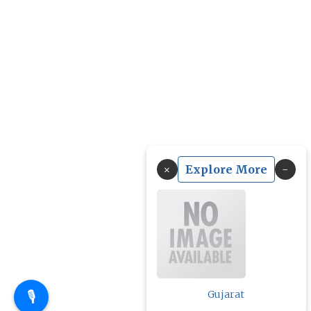
×
Explore More
🎙️
Gujarat