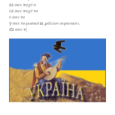
sz σαν παχύ σ
cz σαν παχύ τσ
c σαν τσ
y σαν το ρωσικό ы ,μάλλον ουρανικό ι.
dz σαν τζ