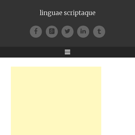
linguae scriptaque
Facebook
Google+
Twitter
LinkedIn
Tumblr
Menu