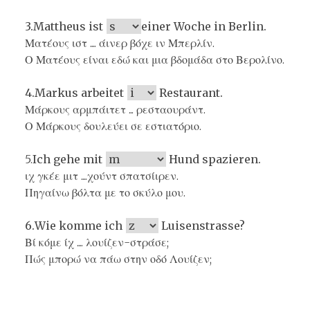
3.Mattheus ist
einer Woche in Berlin.
Ματέους ιστ .... άινερ βόχε ιν Μπερλίν.
Ο Ματέους είναι εδώ και μια βδομάδα στο Βερολίνο.
4.Markus arbeitet
Restaurant.
Μάρκους αρμπάιτετ ... ρεσταουράντ.
Ο Μάρκους δουλεύει σε εστιατόριο.
5.
Ich gehe mit
Hund spazieren.
ιχ γκέε μιτ ....χούντ σπατσίιρεν.
Πηγαίνω βόλτα με το σκύλο μου.
6.Wie komme ich
Luisenstrasse?
Βί κόμε ίχ .... λουίζεν-στράσε;
Πώς μπορώ να πάω στην οδό Λουίζεν;