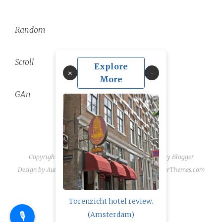
Random
Scroll
Explore
×
More
GAn
Copyright ©
2026
linguae scriptaque
| Powered by
Blogger
Design by
Automattic
| Blogger Theme by
NewBloggerThemes.com
Torenzicht hotel review.
🎙️
(Amsterdam)