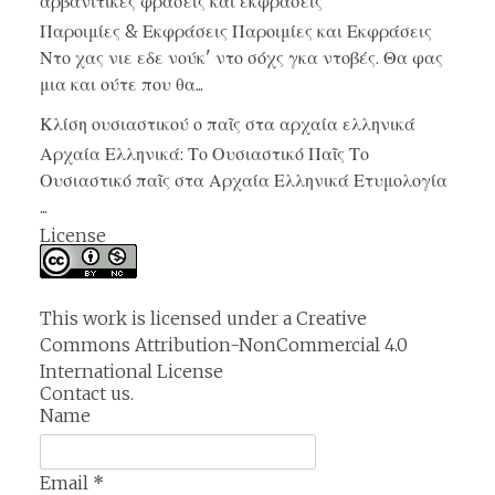
αρβανίτικες φράσεις και εκφράσεις
Παροιμίες & Εκφράσεις Παροιμίες και Εκφράσεις
Ντο χας νιε εδε νούκ' ντο σόχς γκα ντοβές. Θα φας
μια και ούτε που θα...
Κλίση ουσιαστικού ο παῖς στα αρχαία ελληνικά
Αρχαία Ελληνικά: Το Ουσιαστικό Παῖς Το
Ουσιαστικό παῖς στα Αρχαία Ελληνικά Ετυμολογία
...
License
This work is licensed under a
Creative
Commons Attribution-NonCommercial 4.0
International License
Contact us.
Name
Email
*