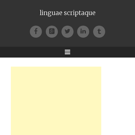
linguae scriptaque
Facebook
Google+
Twitter
LinkedIn
Tumblr
Menu