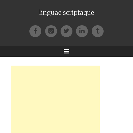
linguae scriptaque
Facebook
Google+
Twitter
LinkedIn
Tumblr
Menu