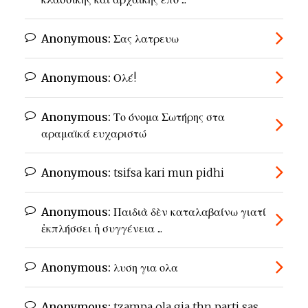
Anonymous:
Σας λατρευω
Anonymous:
Ολέ!
Anonymous:
Το όνομα Σωτήρης στα
αραμαϊκά ευχαριστώ
Anonymous:
tsifsa kari mun pidhi
Anonymous:
Παιδιὰ δὲν καταλαβαίνω γιατί
ἐκπλήσσει ἡ συγγένεια ...
Anonymous:
λυση για ολα
Anonymous:
tzampa ola gia thn parti sas