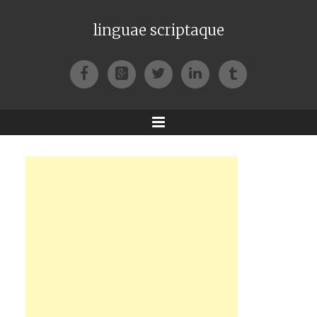
linguae scriptaque
Facebook
Google+
Twitter
LinkedIn
Tumblr
Menu