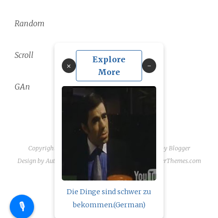
Random
Scroll
Explore
×
More
GAn
Copyright ©
2026
linguae scriptaque
| Powered by
Blogger
Design by
Automattic
| Blogger Theme by
NewBloggerThemes.com
Die Dinge sind schwer zu
🎙️
bekommen.(German)