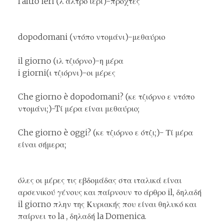
l'altro ieri (λ άλτρο ιέρι)-προχτές
dopodomani (ντόπο ντομάνι)-μεθαύριο
il giorno (ιλ τζιόρνο)-η μέρα
i giorni(ι τζιόρνι)-οι μέρες
Che giorno è dopodomani? (κε τζιόρνο ε ντόπο
ντομάνι;)-Tί μέρα είναι μεθαύριο;
Che giorno è oggi? (κε τζιόρνο ε ότζι;)- Τί μέρα
είναι σήμερα;
όλες οι μέρες τις εβδομάδας στα ιταλικά είναι
αρσενικού γένους και παίρνουν το άρθρο il, δηλαδή
il giorno πλην της Κυριακής που είναι θηλυκό και
παίρνει το la , δηλαδή la Domenica.