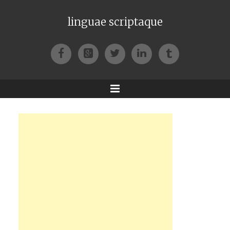
linguae scriptaque
Facebook
Google+
Twitter
LinkedIn
Tumblr
Menu