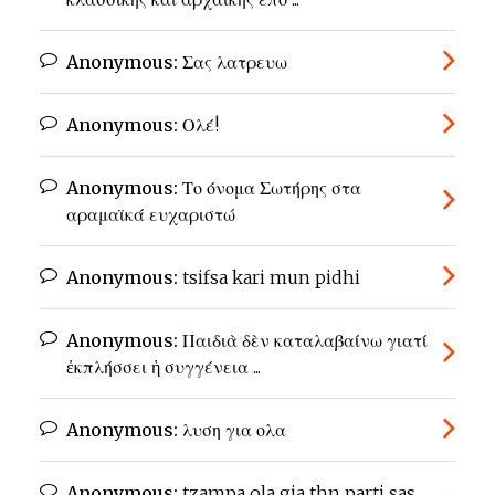
Anonymous:
Σας λατρευω
Anonymous:
Ολέ!
Anonymous:
Το όνομα Σωτήρης στα
αραμαϊκά ευχαριστώ
Anonymous:
tsifsa kari mun pidhi
Anonymous:
Παιδιὰ δὲν καταλαβαίνω γιατί
ἐκπλήσσει ἡ συγγένεια ...
Anonymous:
λυση για ολα
Anonymous:
tzampa ola gia thn parti sas