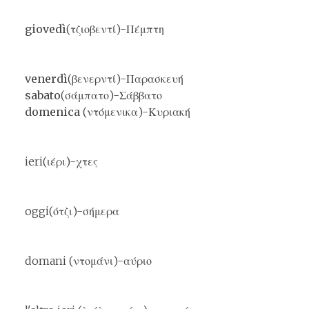
giovedì
(τζιοβεντί)-Πέμπτη
venerdì
(βενερντί)-Παρασκευή
sabato
(σάμπατο)-Σάββατο
domenica
(ντόμενικα)-Κυριακή
ieri(ιέρι)-χτες
oggi(ότζι)-σήμερα
domani (ντομάνι)-αύριο