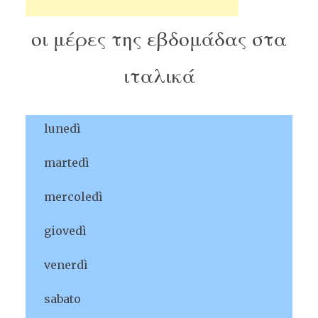
οι μέρες της εβδομάδας στα
ιταλικά
lunedì
martedì
mercoledì
giovedì
venerdì
sabato