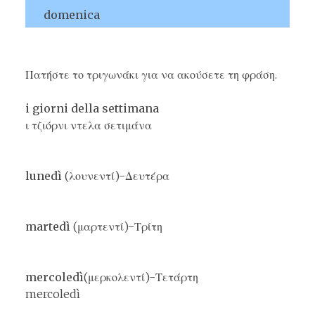
domenica
Πατήστε το τριγωνάκι για να ακούσετε τη φράση.
i giorni della settimana
ι τζιόρνι ντελα σετιμάνα
lunedì
(λουνεντί)-Δευτέρα
martedì
(μαρτεντί)-Τρίτη
mercoledì
(μερκολεντί)-Τετάρτη
mercoledì