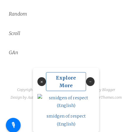
Random
Scroll
GAn
Explore
×
More
Copyright ©
2026
linguae scriptaque
| Powered by
Blogger
Design by
Automattic
| Blogger Theme by
NewBloggerThemes.com
smidgen of respect
🎙️
(English)