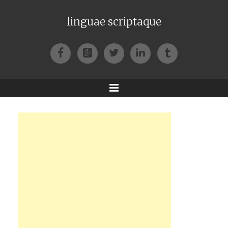
linguae scriptaque
Facebook
Google+
Twitter
LinkedIn
Tumblr
Menu