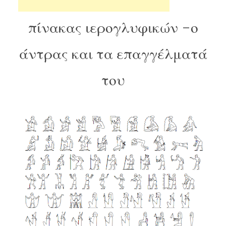
πίνακας ιερογλυφικών -ο
άντρας και τα επαγγέλματά
του