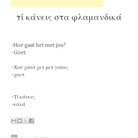
τί κάνεις στα φλαμανδικά
-Hoe gaat het met jou?
-Goet.
-Χού χάατ χετ μετ γιάου;
-χουτ.
-Τί κάνεις;
-καλά