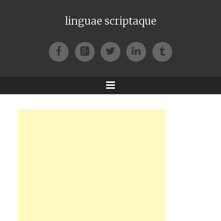
linguae scriptaque
Facebook
Google+
Twitter
LinkedIn
Tumblr
Menu