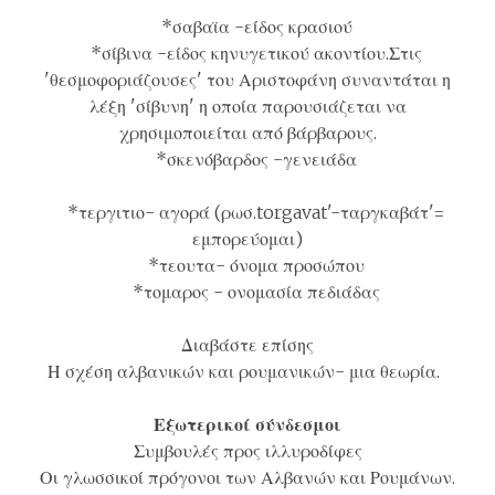
*σαβαϊα -είδος κρασιού
*σίβινα -είδος κηνυγετικού ακοντίου.Στις
'θεσμοφοριάζουσες' του Αριστοφάνη συναντάται η
λέξη 'σίβυνη' η οποία παρουσιάζεται να
χρησιμοποιείται από βάρβαρους.
*σκενόβαρδος -γενειάδα
*τεργιτιο- αγορά (ρωσ.torgavat'-ταργκαβάτ'=
εμπορεύομαι)
*τεουτα- όνομα προσώπου
*τομαρος - ονομασία πεδιάδας
Διαβάστε επίσης
Η σχέση αλβανικών και ρουμανικών- μια θεωρία.
Εξωτερικοί σύνδεσμοι
Συμβουλές προς ιλλυροδίφες
Οι γλωσσικοί πρόγονοι των Αλβανών και Ρουμάνων.