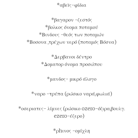
*αβεϊς-φίδια
*βαγαρον -ζεστός
*βολκος όνομα ποταμού
*Βινδους -θεός των ποταμών
*Βοσονα ,τρέχων νερό (ποταμός Βόσνα)
*Δερβανοι δέντρο
*Δοματορ όνομα προσώπου
*μανδος- μικρό άλογο
*ναρο -τρύπα (ρώσικο ναρά,φωλιά)
*οσεριατες- λίμνες (ρώσικο ozero-όζιρα,βουλγ.
ezero-έζερο)
*ρhινος -ομίχλη