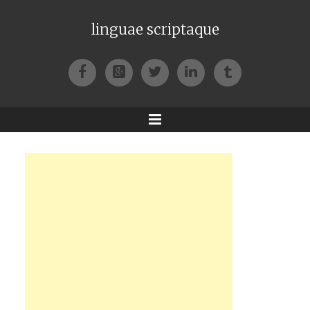
linguae scriptaque
Facebook
Google+
Twitter
LinkedIn
Tumblr
Menu