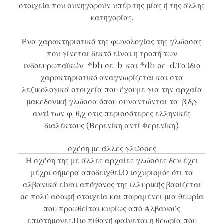
στοιχεία που συνηγορούν υπέρ της μίας ή της άλλης
κατηγορίας.
Ένα χαρακτηριστικό της φωνολογίας της γλώσσας
που γίνεται δεκτό είναι η τροπή των
ινδοευρωπαϊκών *bh σε b και *dh σε d.Το ίδιο
χαρακτηριστικό αναγνωρίζεται και στα
λεξικολογικά στοιχεία που έχουμε για την
αρχαία
μακεδονική γλώσσα
όπου συναντώνται τα β,δ,γ
αντί των φ, θ,χ στις περισσότερες ελληνικές
διαλέκτους (Βερενίκη αντί Φερενίκη).
σχέση με άλλες γλώσσες
Η σχέση της με άλλες αρχαίες γλώσσες δεν έχει
μέχρι σήμερα αποδειχθεί.Ο ισχυρισμός ότι τα
αλβανικά
είναι απόγονος της
ιλλυρικής
βασίζεται
σε πολύ ασαφή στοιχεία και παραμένει μια θεωρία
που προωθείται κυρίως από Αλβανούς
επιστήμονες.Πιο πιθανή φαίνεται η
θεωρία
που