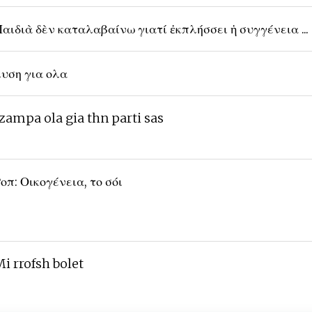
αιδιὰ δὲν καταλαβαίνω γιατί ἐκπλήσσει ἡ συγγένεια ...
υση για ολα
zampa ola gia thn parti sas
οπ: Οικογένεια, το σόι
i rrofsh bolet