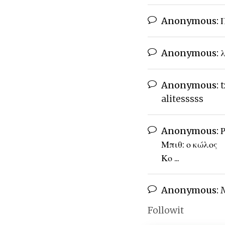
Anonymous:
Π
Anonymous:
λ
Anonymous:
t
alitesssss
Anonymous:
Ρ
Μπιθ: ο κώλος
Κο ...
Anonymous:
M
Followit