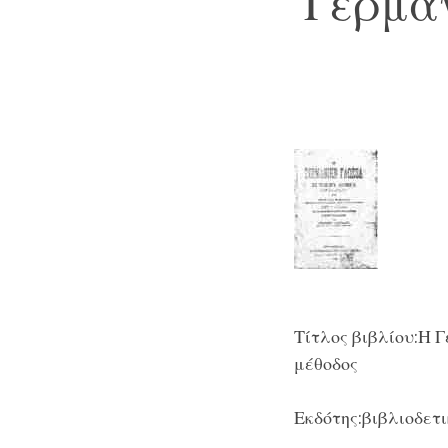
Γερμαν
Τίτλος βιβλίου
:Η 
μέθοδος
Εκδότη
ς:βιβλιοδετ