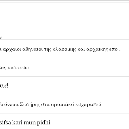
s
ι αρχαιοι αθηναιοι της κλασσικης και αρχαικης επο ...
ας λατρευω
λέ!
ο όνομα Σωτήρης στα αραμαϊκά ευχαριστώ
sifsa kari mun pidhi