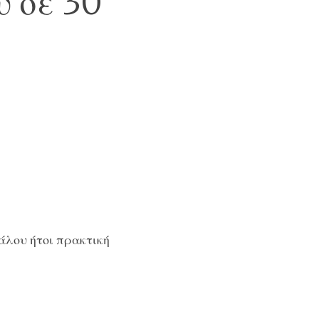
υ σε 30
άλου ήτοι πρακτική