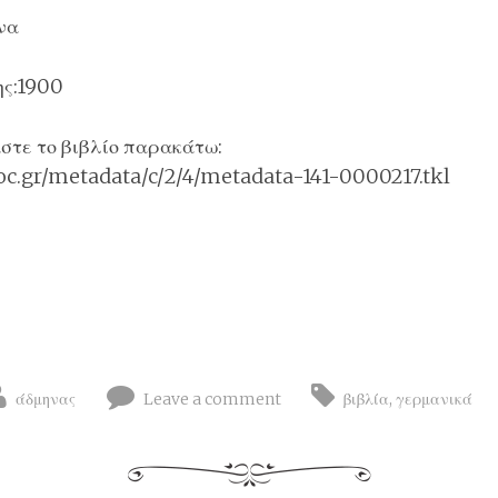
να
ης
:1900
στε το βιβλίο παρακάτω:
uoc.gr/metadata/c/2/4/metadata-141-0000217.tkl
άδμηνας
Leave a comment
βιβλία
,
γερμανικά