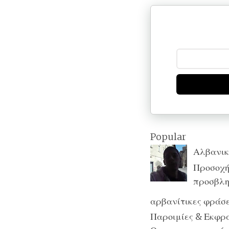
Popular
Αλβανικ
Προσοχή:
προσβλητ
αρβανίτικες φράσε
Παροιμίες & Εκφράσ