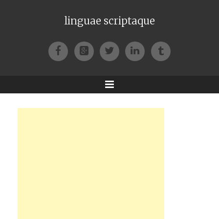
linguae scriptaque
Facebook
Google+
Twitter
LinkedIn
Tumblr
Menu