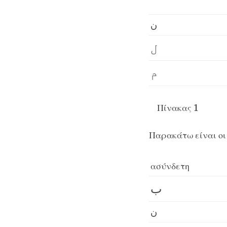
ن
ل
م
Πίνακας 1
Παρακάτω είναι οι
ασύνδετη
ب
ن