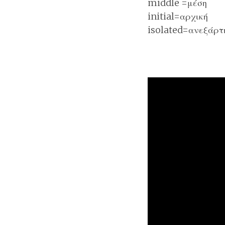
middle =μέση
initial=αρχική
isolated=ανεξάρτ