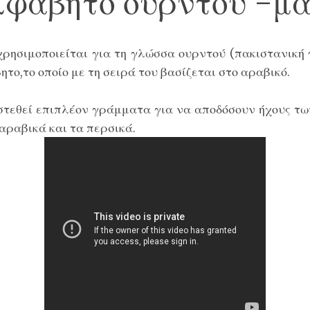
λφάβητο ουρντού -μ
χρησιμοποιείται για τη γλώσσα
ουρντού (πακιστανική
βητο
,το οποίο με τη σειρά του βασίζεται στο αραβικό.
στεθεί επιπλέον
γράμματα για να αποδόσουν ήχους των
αραβικά και τα περσικά.