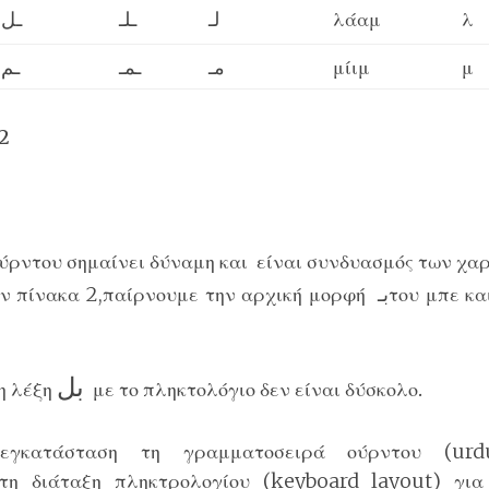
ـل
ـلـ
لـ
λάαμ
λ
ـم
ـمـ
مـ
μίιμ
μ
2
ούρντου σημαίνει δύναμη και είναι συνδυασμός των χ
ον πίνακα 2,παίρνουμε την αρχική μορφή
بـ
του μπε κα
بل
η λέξη
με το πληκτολόγιο δεν είναι δύσκολο
.
εγκατάσταση τη γραμματοσειρά ούρντου (urd
 τη διάταξη πληκτρολογίου (keyboard layout) για