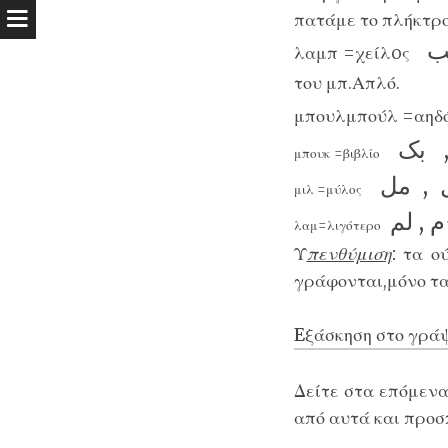
πατάμε το πλήκτρο 
ب
λαμπ
=χείλoς
του μπ.Απλό.
μπουλμπούλ
=αηδ
بک
μπουκ
=βιβλίο
 , مل
μιλ
=μύλος
 , لم
λαμ
=λιγότερο
Υ
πενθύμιση
:
τα ού
γράφονται,μόνο τα
Eξάσκηση στο γρά
Δείτε στα επόμεν
από αυτά και προσ