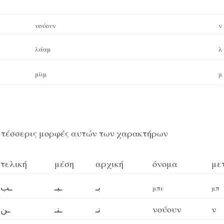
νούουν
ν
λάαμ
λ
μίιμ
μ
 τέσσερις μορφές αυτών των χαρακτήρων
τελική
μέση
αρχική
όνομα
με
بـ
ـبـ
ـب
μπε
μπ
ـن
ـنـ
نـ
νούουν
ν