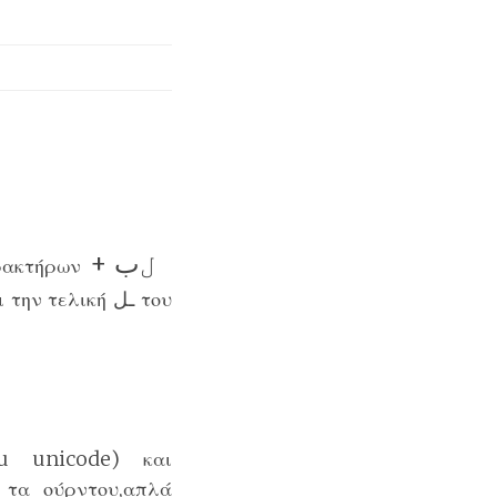
ل
ب +
αρακτήρων
ι την τελική
ـل
του
u unicode) και
 τα ούρντου,απλά