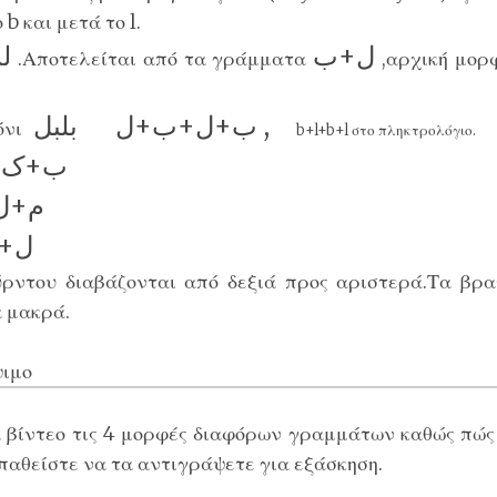
b και μετά το l.
ل+ب
ل
.Αποτελείται από τα γράμματα
,αρχική μορφ
بلبل ,
ب+ل+ب+ل
όνι
b+l+b+l στο πληκτρολόγιο.
ب+ک,
م+ل
ل+م
ρντου διαβάζονται από δεξιά προς αριστερά.Τα βρ
 μακρά.
ψιμο
α βίντεο τις 4 μορφές διαφόρων γραμμάτων καθώς πώς
παθείστε να τα αντιγράψετε για εξάσκηση.