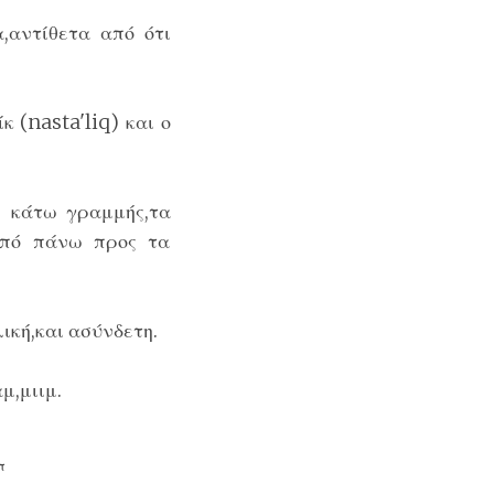
αντίθετα από ότι
 (nasta'liq) και ο
ς κάτω γραμμής,τα
από πάνω προς τα
ική,και ασύνδετη.
μ,μιιμ.
π