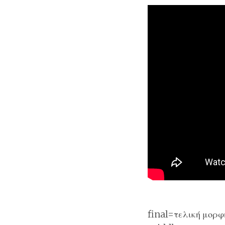
final=τελική μορφ