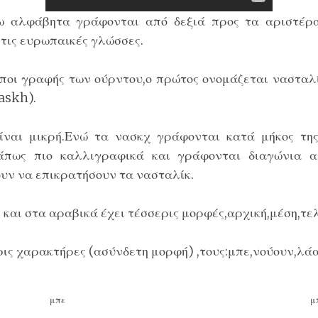
 αλφάβητα γράφονται από δεξιά προς τα αριστέρα,
στις ευρωπαικές γλώσσες.
οι γραφής των ούρντου,ο πρώτος ονομάζεται νασταλίκ
askh).
ίναι μικρή.Ενώ τα νασκχ γράφονται κατά μήκος τη
κάπως πιο καλλιγραφικά και γράφονται διαγώνια 
υν να επικρατήσουν τα νασταλίκ.
και στα αραβικά έχει τέσσερις μορφές,αρχική,μέση,τελ
ις χαρακτήρες (ασύνδετη μορφή) ,τους:μπε,νούουν,λάα
μπε
μ