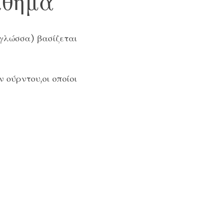
άθημα
 γλώσσα)
βασίζεται
 ούρντου,οι οποίοι