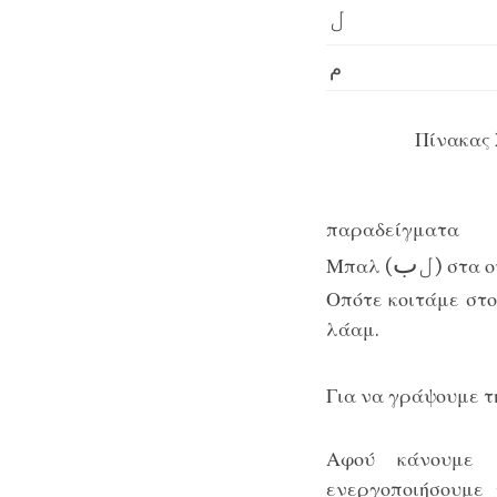
ل
م
Πίνακας 
παραδείγματα
ل
ب
Μπαλ
(
) στα 
Οπότε κοιτάμε στ
λάαμ.
Για να γράψουμε τ
Αφού κάνουμε 
ενεργοποιήσουμε