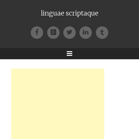
linguae scriptaque
Facebook
Google+
Twitter
LinkedIn
Tumblr
Menu