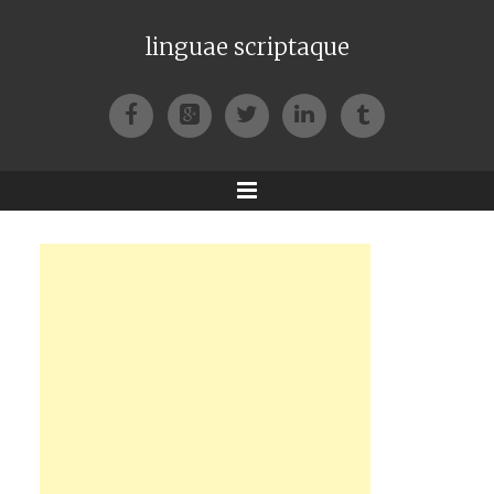
linguae scriptaque
Facebook
Google+
Twitter
LinkedIn
Tumblr
Menu