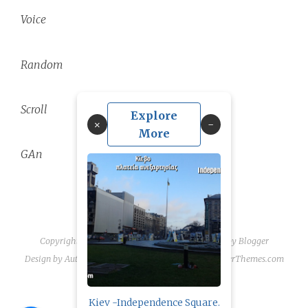
Voice
Random
Scroll
Explore
×
More
GAn
Copyright ©
2026
linguae scriptaque
| Powered by
Blogger
Design by
Automattic
| Blogger Theme by
NewBloggerThemes.com
Kiev -Independence Square.