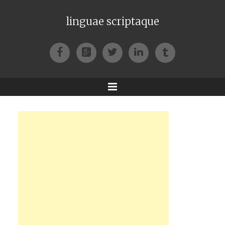
linguae scriptaque
Facebook
Google+
Twitter
LinkedIn
Tumblr
Menu