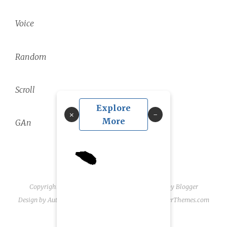
Voice
Random
Scroll
Explore
×
More
GAn
Copyright ©
2026
linguae scriptaque
| Powered by
Blogger
Design by
Automattic
| Blogger Theme by
NewBloggerThemes.com