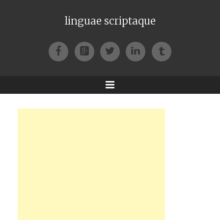
linguae scriptaque
Facebook
Google+
Twitter
LinkedIn
Tumblr
Menu