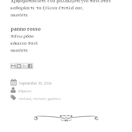
Χρησιμοποιείστε ένα μαλακό,στεγνό πανί όταν
καθαρίσετε τα ξύλινα έπιπλά σας.
ακούστε
panno rosso
πάνω ρόσο
κόκκινο πανί
ακούστε
September 10, 2014
άδμηνας
ιταλικά
,
ιταλικές φράσεις