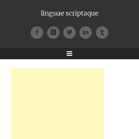
linguae scriptaque
Facebook
Google+
Twitter
LinkedIn
Tumblr
Menu