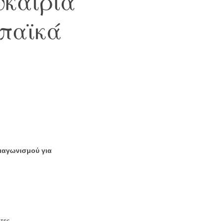
υκαιρία
ωπαϊκά
ιαγωνισμού για
τες