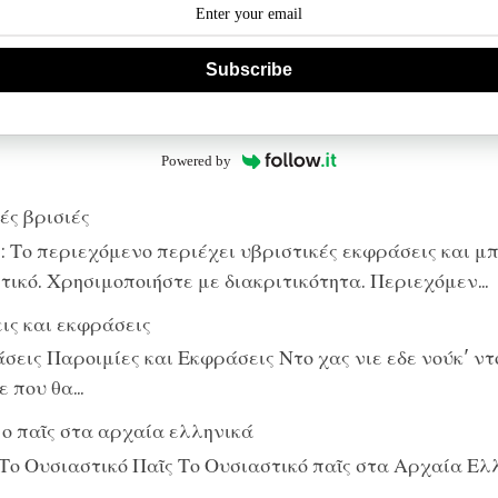
Subscribe
Powered by
ές βρισιές
 Το περιεχόμενο περιέχει υβριστικές εκφράσεις και μπ
ικό. Χρησιμοποιήστε με διακριτικότητα. Περιεχόμεν...
ις και εκφράσεις
εις Παροιμίες και Εκφράσεις Ντο χας νιε εδε νούκ' ντο
 που θα...
 ο παῖς στα αρχαία ελληνικά
Το Ουσιαστικό Παῖς Το Ουσιαστικό παῖς στα Αρχαία Ελ