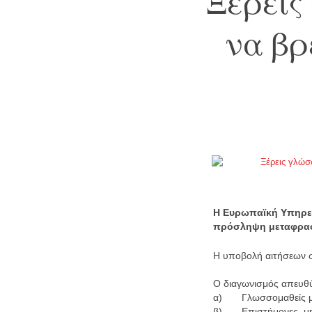
Ξέρεις
να βρ
Η Ευρωπαϊκή Υπηρεσ
πρόσληψη μεταφρασ
Η υποβολή αιτήσεων συ
Ο διαγωνισμός απευθ
α) Γλωσσομαθείς με γ
β) Επιστήμονες, μηχα