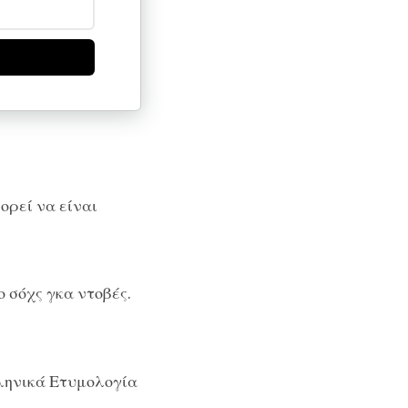
ορεί να είναι
 σόχς γκα ντοβές.
ληνικά Ετυμολογία