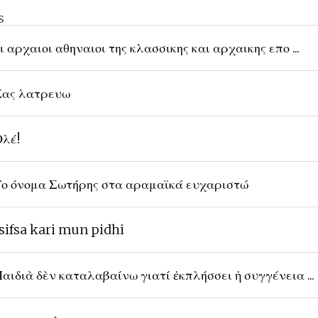
s
ι αρχαιοι αθηναιοι της κλασσικης και αρχαικης επο ...
ας λατρευω
λέ!
ο όνομα Σωτήρης στα αραμαϊκά ευχαριστώ
sifsa kari mun pidhi
αιδιὰ δὲν καταλαβαίνω γιατί ἐκπλήσσει ἡ συγγένεια ...