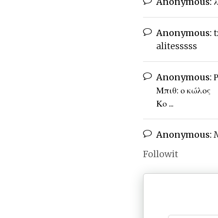
Anonymous:
λ
Anonymous:
t
alitesssss
Anonymous:
Ρ
Μπιθ: ο κώλος
Κο ...
Anonymous:
M
Followit