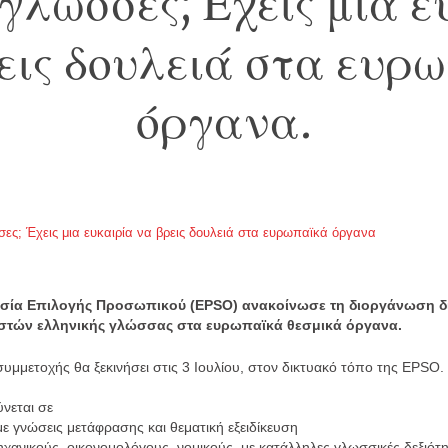
 γλώσσες; Έχεις μια ε
εις δουλειά στα ευρ
όργανα.
ία Επιλογής Προσωπικού (EPSO) ανακοίνωσε τη διοργάνωση δ
τών ελληνικής γλώσσας στα ευρωπαϊκά θεσμικά όργανα.
μμετοχής θα ξεκινήσει στις 3 Ιουλίου, στον δικτυακό τόπο της EPSO.
ύνεται σε
νώσεις μετάφρασης και θεματική εξειδίκευση
νικούς, οικονομολόγους, νομικούς, με κατάλληλες γλωσσικές δεξιότη