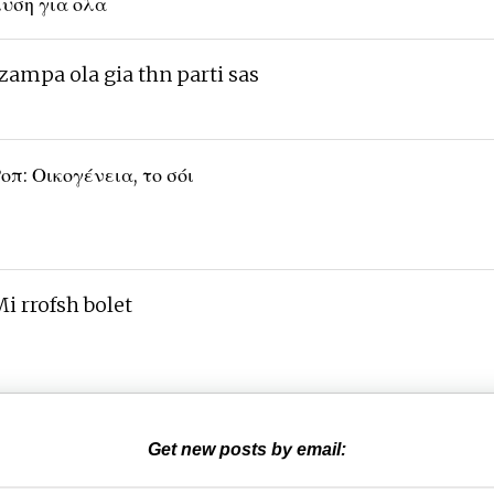
υση για ολα
zampa ola gia thn parti sas
οπ: Οικογένεια, το σόι
i rrofsh bolet
Get new posts by email: