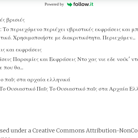
Powered by
ές βρισιές
 Το περιεχόμενο περιέχει υβριστικές εκφράσεις και μπ
ικό. Χρησιμοποιήστε με διακριτικότητα. Περιεχόμεν...
ις και εκφράσεις
εις Παροιμίες και Εκφράσεις Ντο χας νιε εδε νούκ' ντο
 που θα...
 ο παῖς στα αρχαία ελληνικά
Το Ουσιαστικό Παῖς Το Ουσιαστικό παῖς στα Αρχαία Ελ
nsed under a
Creative Commons Attribution-NonCo