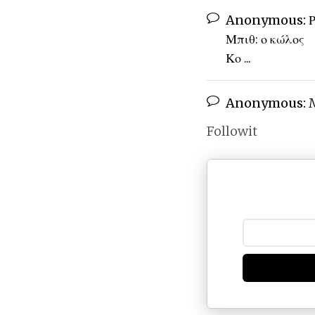
Anonymous:
Ρ
Μπιθ: ο κώλος
Κο ...
Anonymous:
M
Followit