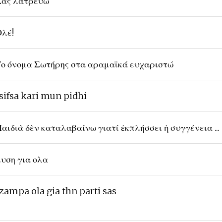
ας λατρευω
λέ!
ο όνομα Σωτήρης στα αραμαϊκά ευχαριστώ
sifsa kari mun pidhi
αιδιὰ δὲν καταλαβαίνω γιατί ἐκπλήσσει ἡ συγγένεια ...
υση για ολα
zampa ola gia thn parti sas