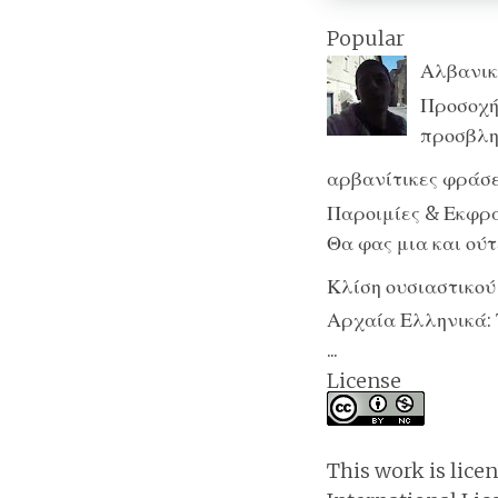
Popular
Αλβανικ
Προσοχή:
προσβλητ
αρβανίτικες φράσε
Παροιμίες & Εκφράσ
Θα φας μια και ούτε
Κλίση ουσιαστικού
Αρχαία Ελληνικά: 
...
License
This work is lice