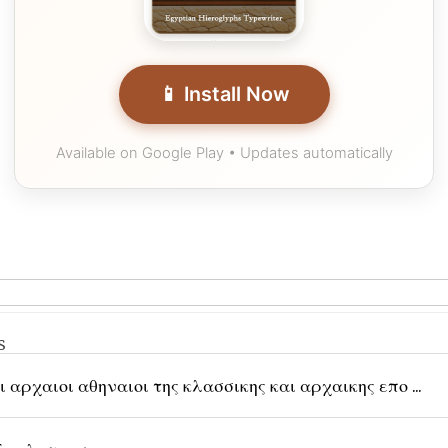
📱 Install Now
Available on Google Play • Updates automatically
s
ι αρχαιοι αθηναιοι της κλασσικης και αρχαικης επο ...