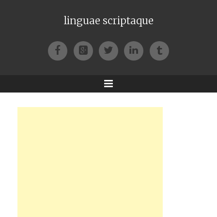
linguae scriptaque
Facebook
Google+
Twitter
LinkedIn
Tumblr
Menu