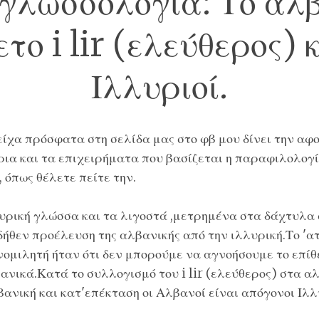
λωσσολογία: Το αλ
ετο i lir (ελεύθερος) κ
Ιλλυριοί.
είχα πρόσφατα στη
σελίδα μας στο φβ
μου δίνει την αφ
ήρια και τα επιχειρήματα που βασίζεται η παραφιλολογ
όπως θέλετε πείτε την.
υρική γλώσσα
και τα λιγοστά ,μετρημένα στα δάχτυλα 
δήθεν προέλευση της αλβανικής από την ιλλυρική.Το 'α
ομιλητή ήταν ότι δεν μπορούμε να αγνοήσουμε το επίθετο
ανικά.Κατά το συλλογισμό του i lir (ελεύθερος) στα αλ
βανική και κατ'επέκταση οι Αλβανοί είναι απόγονοι Ιλλ