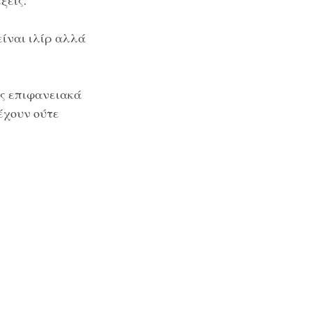
ξεις.
είναι ιλίρ αλλά
ως επιφανειακά
έχουν ούτε