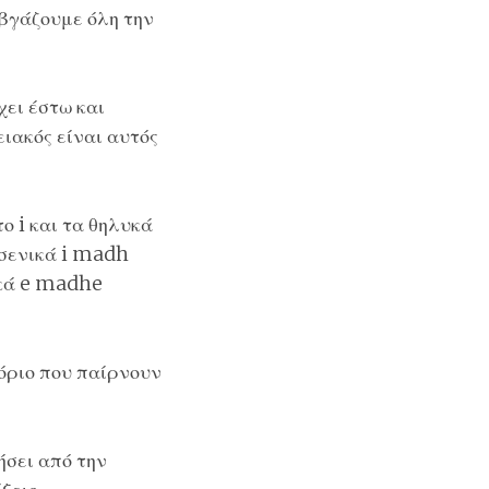
 βγάζουμε όλη την
ει έστω και
ειακός είναι αυτός
ο i και τα θηλυκά
ρσενικά i madh
λυκά e madhe
μόριο που παίρνουν
ήσει από την