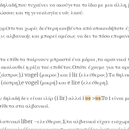
δηλαδή,που τυχαίνει να ακούγεται το ίδιο με μια άλλη,
ώσσας και τη γενεολογία ενός λαού.
ρρίπτεται χωρίς δεύτερη κουβέντα από οποιονδήποτε έχ
ις αλβανικής και μπορεί αμέσως να δει το πόσο επιφαν
τα επίθετα παίρνουν μπροστά ένα μόριο ,τα αρσενικά τ
 ακολουθεί η ρίζα του επιθέτου.Οπότε έχουμε για τα α
(άσπρος),i vogel (μικρος) και i lir (ελεύθερος).Τα θη
(άσπρη),e vogel (μικρή) και e lire (ελεύθερη).
 δηλαδή δεν είναι ιλίρ (i lir) αλλά i
>
.To i είναι 
lirë
lirë
πίθετα στα αλβανικά.
 λατινικό liber -ελεύθερος.Στα αλβανικά είχαν εισχωρ