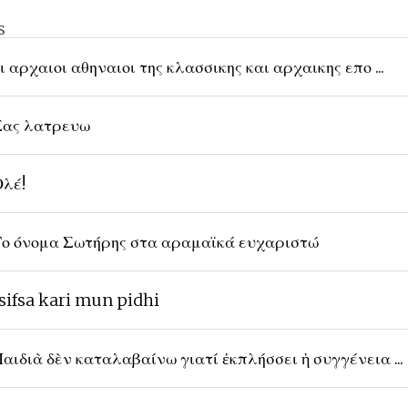
s
ι αρχαιοι αθηναιοι της κλασσικης και αρχαικης επο ...
ας λατρευω
λέ!
ο όνομα Σωτήρης στα αραμαϊκά ευχαριστώ
sifsa kari mun pidhi
αιδιὰ δὲν καταλαβαίνω γιατί ἐκπλήσσει ἡ συγγένεια ...