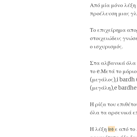
Από μία μόνο λέξη 
προέλευση μιας γλ
Το επιχείρημα απο
στοιχειώδεις γνώσε
ο ισχυρισμός.
Στα αλβανικά όλα 
το e.Μετά το μόριο
(μεγάλος),i bardh 
(μεγάλη),e bardhe 
Η ρίζα του επιθέτου
όλα τα αρσενικά ε
Η λέξη
ε από το
lirë