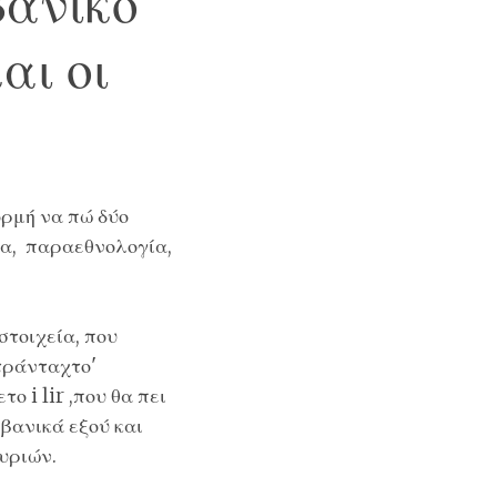
βανικό
αι οι
ορμή να πώ δύο
ία, παραεθνολογία,
στοιχεία, που
τράνταχτο'
 i lir ,που θα πει
βανικά εξού και
υριών.