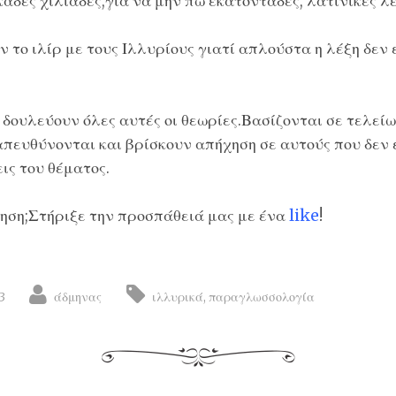
άδες χιλιάδες,για να μην πω εκατοντάδες, λατινικές λέ
 το ιλίρ με τους Ιλλυρίους γιατί απλούστα η λέξη δεν 
 δουλεύουν όλες αυτές οι θεωρίες.Βασίζονται σε τελεί
απευθύνονται και βρίσκουν απήχηση σε αυτούς που δεν 
ις του θέματος.
ηση;Στήριξε την προσπάθειά μας με ένα
like
!
3
άδμηνας
ιλλυρικά
,
παραγλωσσολογία