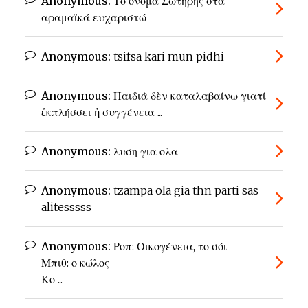
Anonymous:
Το όνομα Σωτήρης στα
αραμαϊκά ευχαριστώ
Anonymous:
tsifsa kari mun pidhi
Anonymous:
Παιδιὰ δὲν καταλαβαίνω γιατί
ἐκπλήσσει ἡ συγγένεια ...
Anonymous:
λυση για ολα
Anonymous:
tzampa ola gia thn parti sas
alitesssss
Anonymous:
Ροπ: Οικογένεια, το σόι
Μπιθ: ο κώλος
Κο ...