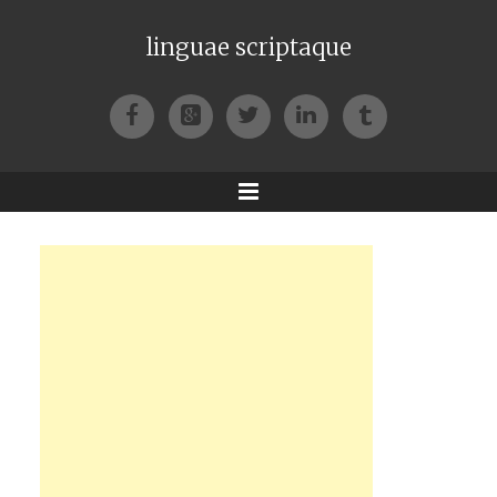
linguae scriptaque
Facebook
Google+
Twitter
LinkedIn
Tumblr
Menu