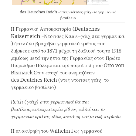
des Deutches Reich -ντες ντόιτσες γάιχ-το γερμανικό
βασίλειο
Η Γερμανική Αυτοκρατορία (
Deutsches
Kaiserreich
-Ντόιτσες Κάιζε-γάιχ στα γερμανικά
) ήταν ένα βραχύβιο γερμανικό κράτος που
διήρκεσε από το 1871 μέχρι τη διάλυσή του,το 1918
,αμέσως μετά την ήττα της Γερμανίας στον Πρώτο
Παγκόσμιο Πόλεμο και την παραίτηση του Otto von
Bismarck.Στην εποχή του ονομαζόταν
des Deutches Reich (ντες ντόιτσες γάιχ-το
γερμανικό βασίλειο).
Reich (γάιχ) στα γερμανικά θα πει
βασίλειο,αυτοκρατορία ,έθνος αλλά και το
γερμανικό κράτος ιδίως κατά τη ναζιστική περίοδο.
Η ανακύρηξη του Wilhelm I ως γερμανού