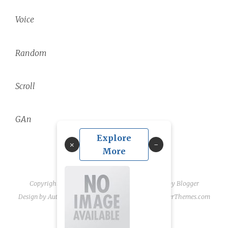
Voice
Random
Scroll
GAn
Explore
×
More
Copyright ©
2026
linguae scriptaque
| Powered by
Blogger
Design by
Automattic
| Blogger Theme by
NewBloggerThemes.com