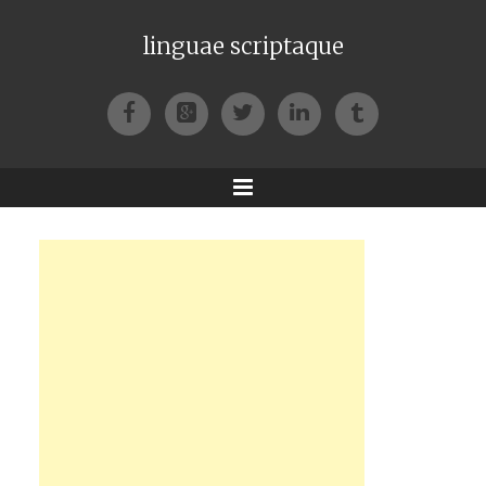
linguae scriptaque
Facebook
Google+
Twitter
LinkedIn
Tumblr
Menu