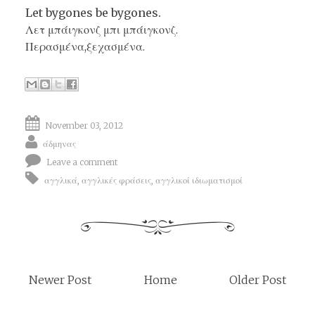
Let bygones be bygones.
Λετ μπάιγκονζ μπι μπάιγκονζ.
Περασμένα,ξεχασμένα.
November 03, 2012
άδμηνας
Leave a comment
αγγλικά
,
αγγλικές φράσεις
,
αγγλικοί ιδιωματισμοί
Newer Post
Home
Older Post