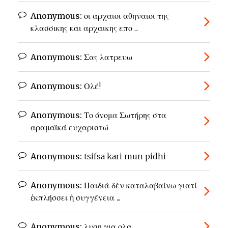
Anonymous:
οι αρχαιοι αθηναιοι της
κλασσικης και αρχαικης επο ...
Anonymous:
Σας λατρευω
Anonymous:
Ολέ!
Anonymous:
Το όνομα Σωτήρης στα
αραμαϊκά ευχαριστώ
Anonymous:
tsifsa kari mun pidhi
Anonymous:
Παιδιὰ δὲν καταλαβαίνω γιατί
ἐκπλήσσει ἡ συγγένεια ...
Anonymous:
λυση για ολα