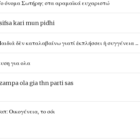
ο όνομα Σωτήρης στα αραμαϊκά ευχαριστώ
sifsa kari mun pidhi
αιδιὰ δὲν καταλαβαίνω γιατί ἐκπλήσσει ἡ συγγένεια ...
υση για ολα
zampa ola gia thn parti sas
οπ: Οικογένεια, το σόι