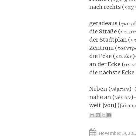
nach rechts (ναχ 
geradeaus (γκεγά
die Straße (ντι σ
der Stadtplan (ντ
Zentrum (τσέντρ
die Ecke (ντι έκε)
an der Ecke (αν ν
die nächste Ecke 
Neben (νέμπεν)-
nahe an (νέε αν)-
weit [von]
(βάιτ 
November 19, 201