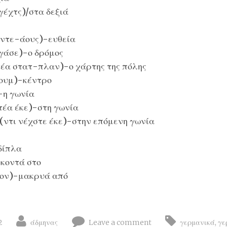
γέχτς)/στα δεξιά
ντε-άους)-ευθεία
τγάσε)-ο δρόμος
έα στατ-πλαν)-ο χάρτης της πόλης
ουμ)-κέντρο
-η γωνία
τέα έκε)-στη γωνία
(ντι νέχστε έκε)-στην επόμενη γωνία
δίπλα
κοντά στο
φον)-μακρυά από
2
άδμηνας
Leave a comment
γερμανικά
,
γε