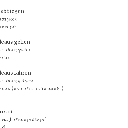
 abbiegen.
άμπιγκεν
ριστερά
deaus gehen
τε-άους γκέεν
θεία.
deaus fahren
τε-άους φάγεν
εία. (αν είστε με το αμάξι)
στερά
ινκς)-στα αριστερά
ξιά