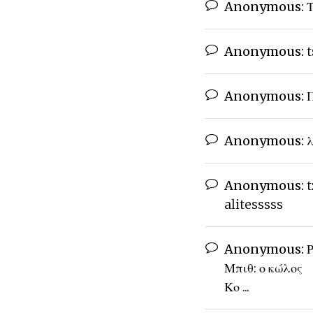
Anonymous:
Τ
Anonymous:
t
Anonymous:
Π
Anonymous:
λ
Anonymous:
t
alitesssss
Anonymous:
Ρ
Μπιθ: ο κώλος
Κο ...