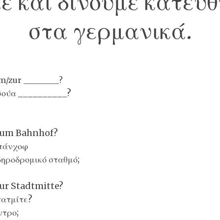
ε και δίνουμε κατευθ
στα γερμανικά.
/zur _________?
τσούα __________?
zum Bahnhof?
μπάνχοφ
δηροδρομικό σταθμό;
ur Stadtmitte?
τατμίτε?
ντρο;