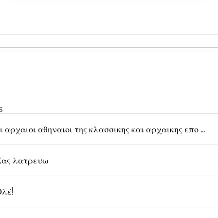
s
ι αρχαιοι αθηναιοι της κλασσικης και αρχαικης επο ...
ας λατρευω
λέ!