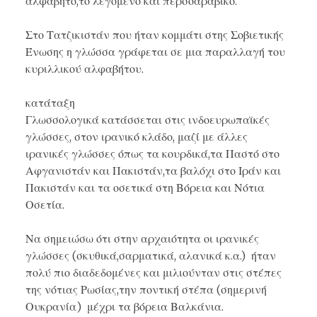
αλφάβητο,το λεγόμενο και
περσοαραβικό
.
Στο Τατζικιστάν που ήταν κομμάτι στης Σοβιετικής
Ένωσης η γλώσσα γράφεται σε μια παραλλαγή του
κυριλλικού αλφαβήτου.
κατάταξη
Γλωσσολογικά κατάσσεται στις ινδοευρωπαϊκές
γλώσσες, στον ιρανικό κλάδο, μαζί με άλλες
ιρανικές γλώσσες όπως τα κουρδικά,τα Παστό στο
Αφγανιστάν και Πακιστάν,τα βαλόχι στο Ιράν και
Πακιστάν και τα
οσετικά
στη Βόρεια και Νότια
Οσετία.
Να σημειώσω ότι στην αρχαιότητα οι ιρανικές
γλώσσες (
σκυθικά
,σαρματικά, αλανικά κ.α.) ήταν
πολύ πιο διαδεδομένες και μιλιούνταν στις στέπες
της νότιας Ρωσίας,την ποντική στέπα (σημερινή
Ουκρανία) μέχρι τα βόρεια Βαλκάνια.