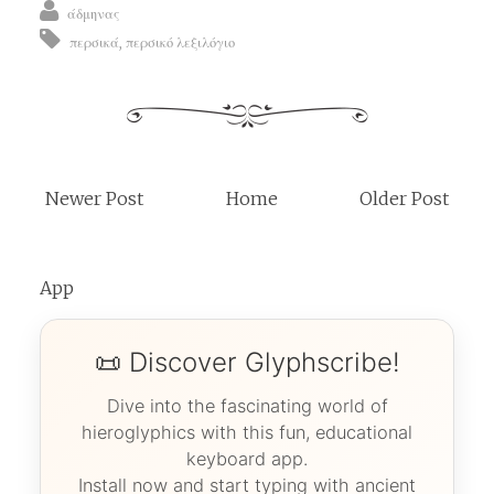
άδμηνας
περσικά
,
περσικό λεξιλόγιο
Newer Post
Home
Older Post
App
📜 Discover Glyphscribe!
Dive into the fascinating world of
hieroglyphics with this fun, educational
keyboard app.
Install now and start typing with ancient