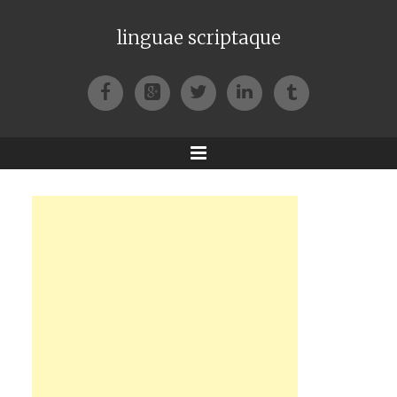
linguae scriptaque
Facebook
Google+
Twitter
LinkedIn
Tumblr
Menu