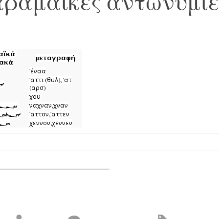
αραμαϊκές αντωνυμίε