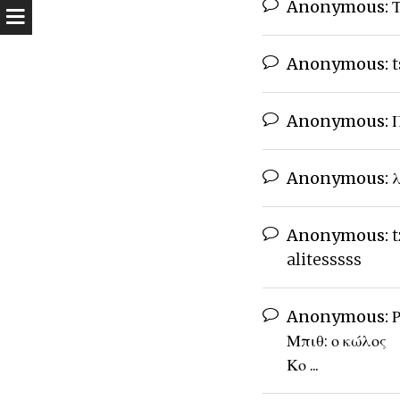
Anonymous:
Τ
Anonymous:
t
Anonymous:
Π
Anonymous:
λ
Anonymous:
t
alitesssss
Anonymous:
Ρ
Μπιθ: ο κώλος
Κο ...