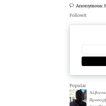
Anonymous:
M
Followit
Popular
Αλβανικ
Προσοχή: