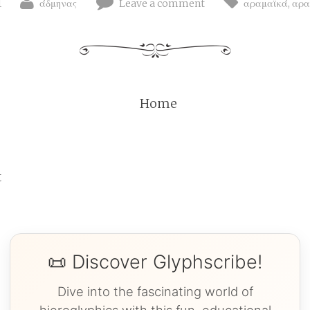
1
άδμηνας
Leave a comment
αραμαϊκά
,
αρα
Home
t
📜 Discover Glyphscribe!
Dive into the fascinating world of
hieroglyphics with this fun, educational