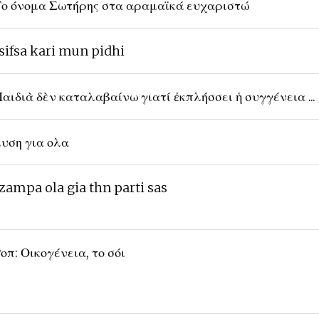
ο όνομα Σωτήρης στα αραμαϊκά ευχαριστώ
sifsa kari mun pidhi
αιδιὰ δὲν καταλαβαίνω γιατί ἐκπλήσσει ἡ συγγένεια ...
υση για ολα
zampa ola gia thn parti sas
οπ: Οικογένεια, το σόι