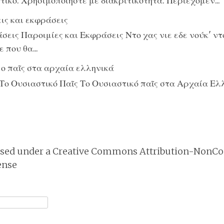
ικό. Χρησιμοποιήστε με διακριτικότητα. Περιεχόμεν...
ις και εκφράσεις
εις Παροιμίες και Εκφράσεις Ντο χας νιε εδε νούκ' ντο
 που θα...
 ο παῖς στα αρχαία ελληνικά
Το Ουσιαστικό Παῖς Το Ουσιαστικό παῖς στα Αρχαία Ελ
nsed under a
Creative Commons Attribution-NonCo
ense