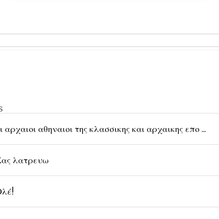
s
ι αρχαιοι αθηναιοι της κλασσικης και αρχαικης επο ...
ας λατρευω
λέ!