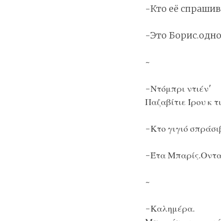
-Кто её спрашив
-Это Борис.одно
~
-Ντόμπρι ντιέν'
Παζαβίτιε Ίρου κ 
-Κτο γιγιό σπράσι
-Έτα Μπαρίς.Οντα
~
-Καλημέρα.