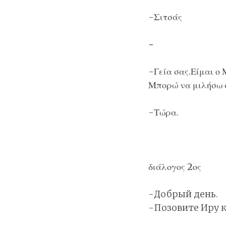
-Σιτσάς
~
-Γεία σας.Είμαι ο
Μπορώ να μιλήσω 
-Τώρα.
διάλογος 2ος
-Добрый день.
-Позовите Иру к