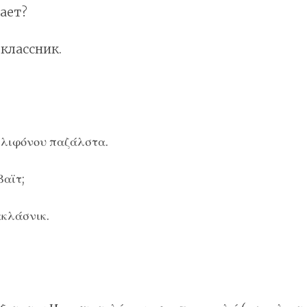
ает?
классник.
τιλιφόνου παζάλστα.
βαϊτ;
κλάσνικ.