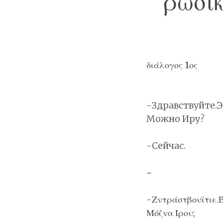
ρώσικ
διάλογος 1ος
-Здравствуйте.Э
Можно Иру?
-Сейчас.
~
-Ζντράστβουϊτιε.
Μόζνα Ίρου;