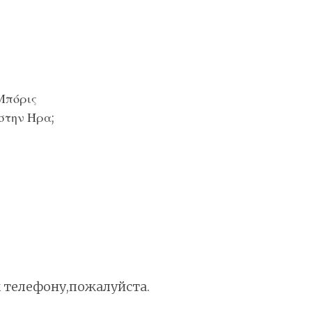
 Μπόρις
στην Ήρα;
 телефону,пожалуйста.