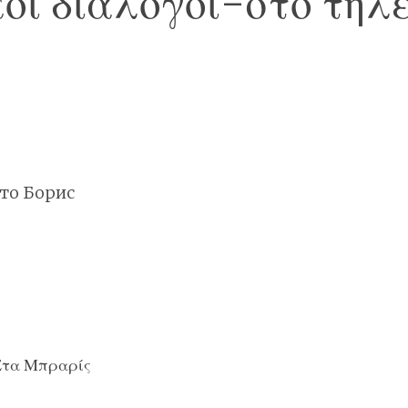
οι διάλογοι-στο τη
то Борис
Έτα Μπραρίς