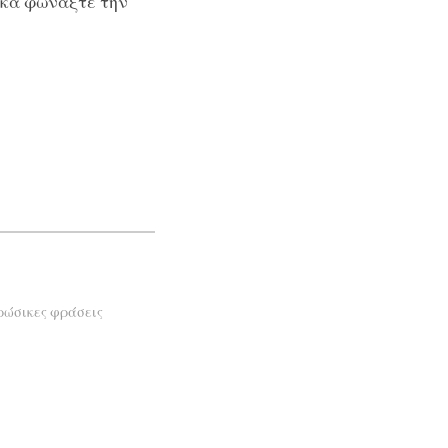
κά φωνάξτε την
ρώσικες φράσεις