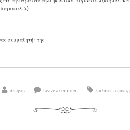
ξετε την Ήρα στο τηλέφωνο σας παρακαλώ (κυριολεκτι
,παρακαλώ.)
νας συμμαθητής της.
άδμηνας
Leave a comment
διάλογοι
,
ρώσικα
,