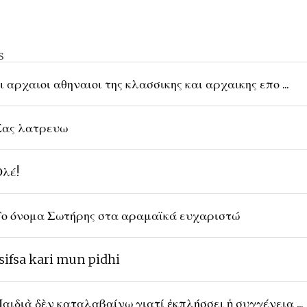
s
ι αρχαιοι αθηναιοι της κλασσικης και αρχαικης επο ...
ας λατρευω
λέ!
ο όνομα Σωτήρης στα αραμαϊκά ευχαριστώ
sifsa kari mun pidhi
αιδιὰ δὲν καταλαβαίνω γιατί ἐκπλήσσει ἡ συγγένεια ...