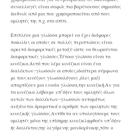
συναλλαγές είναι σαφώς πιο βαρύνουσας σημασίας
διεθνώς από μια που χρησιμοποιείται από τους
ομιλητές της π.χ. στο σπίτι.
Επιπλέον μια γλώσσα μπορεί να έχει
διάφορες
ποικιλίες
οι οποίες σε πολλές περιπτώσεις είναι
αρκετά διαφορετικές μεταξύ ώστε να θεωρούνται
διαφορετικές γλώσσες.Τέτοια γλώσσα είναι τα
κινέζικα.Αυτό που λέμε κινέζικα είναι ένα
διαλέκτων-γλωσσών οι οποίες,ιδιαίτερα σύμφωνα
με τους κινέζους γλωσσολόγους ,όλες μαζί
απαρτίζουν μια ενιαία γλώσσα,την κινεζική.Αν για
τα κινέζικα λάβουμε υπ'όψιν τους ομιλητές όλων
αυτών των διαλέκτων-γλωσσών αυτομάτως
αυξάνεται δραματικά ο αριθμός των ομιλητών της
κινεζικής γλώσσας.Αντίθετα αν υπολογίσουμε τους
ομιλητές μόνο της επίσημης κινεζικληφθούν υπ'όψιν
ής διαλέκτου,της λεγόμενης μανδαρίνικης,τότε ο