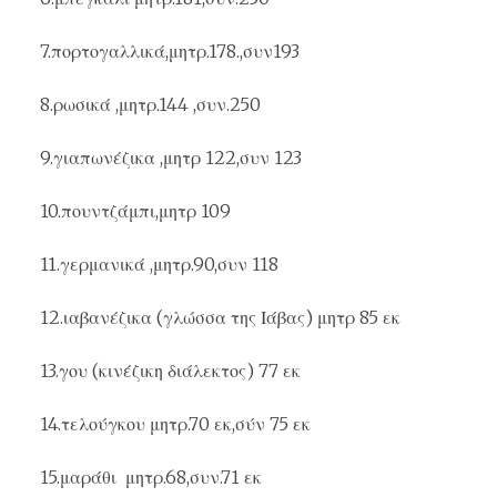
7.
πορτογαλλικά
,μητρ.178.,συν193
8.
ρωσικά
,μητρ.144 ,συν.250
9.
γιαπωνέζικα
,μητρ 122,συν 123
10.
πουντζάμπι
,μητρ 109
11.
γερμανικά
,μητρ.90,συν 118
12.
ιαβανέζικα
(γλώσσα της Ιάβας) μητρ 85 εκ
13.
γου
(κινέζικη διάλεκτος) 77 εκ
14.
τελούγκου
μητρ.70 εκ,σύν 75 εκ
15.
μαράθι
μητρ.68,συν.71 εκ