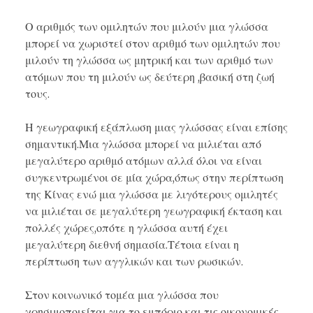
Ο
αριθμός των ομιλητών
που μιλούν μια γλώσσα
μπορεί να χωριστεί στον αριθμό των ομιλητών που
μιλούν τη γλώσσα
ως μητρική
και των αριθμό των
ατόμων που τη μιλούν
ως δεύτερη
,βασική στη ζωή
τους.
Η
γεωγραφική εξάπλωση
μιας γλώσσας είναι επίσης
σημαντική.Μια γλώσσα μπορεί να μιλιέται από
μεγαλύτερο αριθμό ατόμων αλλά όλοι να είναι
συγκεντρωμένοι σε μία χώρα,όπως στην περίπτωση
της
Κίνας
ενώ μια γλώσσα με λιγότερους ομιλητές
να μιλιέται σε μεγαλύτερη γεωγραφική έκταση και
πολλές χώρες,οπότε η γλώσσα αυτή έχει
μεγαλύτερη διεθνή σημασία.Τέτοια είναι η
περίπτωση των
αγγλικών
και των
ρωσικών
.
Στον
κοινωνικό τομέα
μια γλώσσα που
χρησιμοποιείται για το εμπόριο και τις οικονομικές