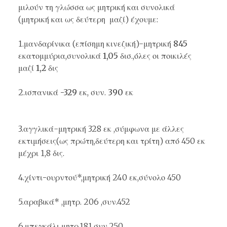
μιλούν τη γλώσσα
ως μητρική
και
συνολικά
(μητρική και ως δεύτερη μαζί) έχουμε:
1.
μανδαρίνικα
(επίσημη κινεζική)-μητρική
845
εκατομμύρια,συνολικά
1,05 δισ
.,όλες οι ποικιλές
μαζί
1,2 δις
2.
ισπανικά -329
εκ, συν.
390
εκ
3.
αγγλικά
-μητρική 328 εκ ,σύμφωνα με άλλες
εκτιμήσεις(ως πρώτη,δεύτερη και τρίτη) από 450 εκ
μέχρι 1,8 δις.
4.
χίντι-ουρντού
*,μητρική 240 εκ,σύνολο 450
5.
αραβικά
* ,μητρ. 206 ,συν.452
6.
μπεγκάλι
μητρ.181,συν.250