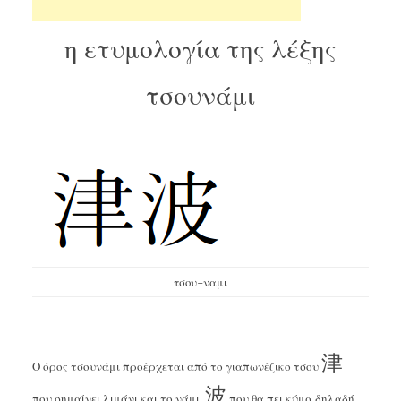
η ετυμολογία της λέξης
τσουνάμι
τσου-ναμι
津
Ο όρος τσουνάμι προέρχεται από το γιαπωνέζικο τσου
波
που σημαίνει λιμάνι και το νάμι
,που θα πει κύμα δηλαδή