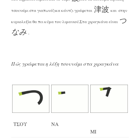
津波
τσουνάμι
στα γιαπωνέζικα κάντζι
γράφεται
και
στην
つ
κυριολεξία θα πει κύμα του λιμανιού.Στα χιραγκάνα είναι
なみ
.
Πώς γράφεται η λέξη τσουνάμι στα χιραγκάνα
ΤΣΟΥ
ΝΑ
ΜΙ