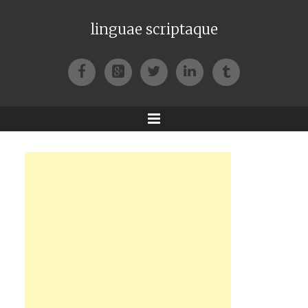
linguae scriptaque
Facebook
Google+
Twitter
LinkedIn
Tumblr
Menu