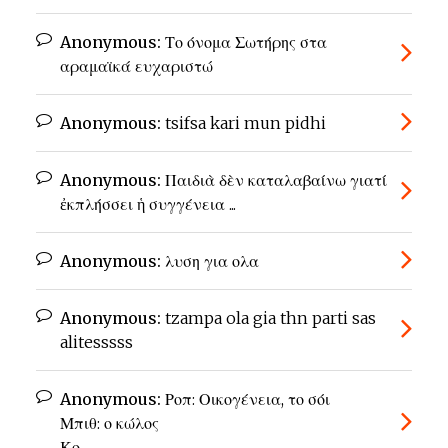
Anonymous:
Το όνομα Σωτήρης στα
αραμαϊκά ευχαριστώ
Anonymous:
tsifsa kari mun pidhi
Anonymous:
Παιδιὰ δὲν καταλαβαίνω γιατί
ἐκπλήσσει ἡ συγγένεια ...
Anonymous:
λυση για ολα
Anonymous:
tzampa ola gia thn parti sas
alitesssss
Anonymous:
Ροπ: Οικογένεια, το σόι
Μπιθ: ο κώλος
Κο ...