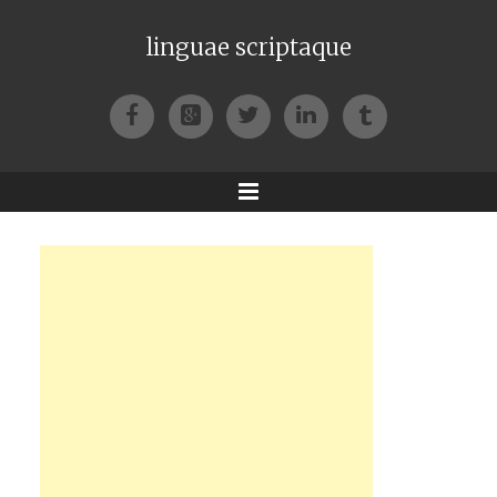
linguae scriptaque
Facebook
Google+
Twitter
LinkedIn
Tumblr
Menu