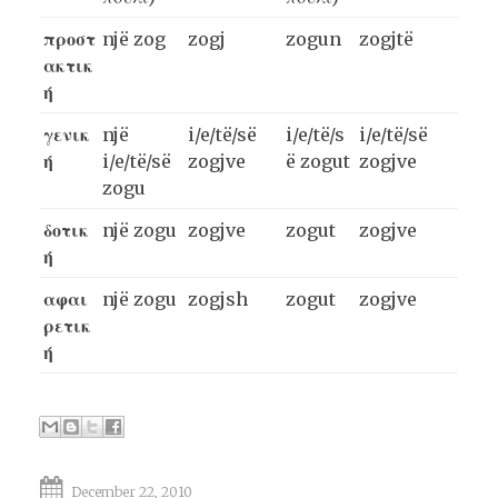
προστ
një zog
zogj
zogu
n
zogjtë
ακτικ
ή
γενικ
një
i/e/të/së
i/e/të/s
i/e/të/së
ή
i/e/të/së
zogjve
ë
zogu
t
zogjve
zogu
δοτικ
një
zogu
zogjve
zogu
t
zogjve
ή
αφαι
një
zogu
zogjsh
zogu
t
zogjve
ρετικ
ή
December 22, 2010