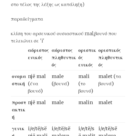
στο τέλος της λέξης ως κατάληξη)
παραδείγματα
κλίση του αρσενικού ουσιαστικού mal,βουνό που
τελειώνει σε 'i'
αόριστος
αόριστος
οριστικ
οριστικός
ενικός
πληθυντικ
ός
πληθυντικ
ός
ενικός
ός
ονομα
një mal
male
mali
malet (τα
στική
(ένα
(βουνά)
(το
βουνά)
βουνό)
βουνό)
προστ
një mal
male
mali
n
malet
ακτικ
ή
γενικ
i/e/të/së
i/e/të/së
i/e/të/s
i/e/të/së
ή
një
mali
maleve
ë
mali
t
maleve