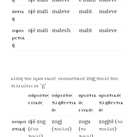
δοτικ
një
mali
maleve
mali
t
maleve
ή
αφαι
një
mali
malesh
mali
t
maleve
ρετικ
ή
κλίση του αρσενικού ουσιαστικού zog,πουλί που
τελειώνει σε 'g'
αόριστος
αόριστος
οριστικ
οριστικός
ενικός
πληθυντικ
ός
πληθυντικ
ός
ενικός
ός
ονομα
një zog
zogj
zogu
zogjtë (τα
στική
(ένα
(πουλιά)
(το
πουλιά)
πουλί)
πουλί)