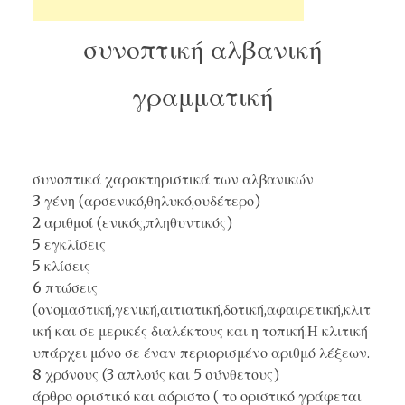
συνοπτική αλβανική
γραμματική
συνοπτικά χαρακτηριστικά των αλβανικών
3
γένη (αρσενικό,θηλυκό,ουδέτερο)
2
αριθμοί (ενικός,πληθυντικός)
5
εγκλίσεις
5
κλίσεις
6
πτώσεις
(ονομαστική,γενική,αιτιατική,δοτική,αφαιρετική,κλιτ
ική και σε μερικές διαλέκτους και η τοπική.Η κλιτική
υπάρχει μόνο σε έναν περιορισμένο αριθμό λέξεων.
8
χρόνους (3 απλούς και 5 σύνθετους)
άρθρο οριστικό και αόριστο ( το οριστικό γράφεται