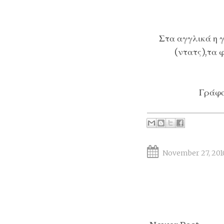
Στα αγγλικά η 
(ντατς),τα 
Γράφο
November 27, 201