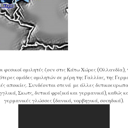
ι φυσικοί ομιλητές ζουν στις Κάτω Χώρες (Ολλανδία), τ
ρότερες ομάδες ομιλητών σε μέρη της Γαλλίας, της Γερμ
ές αποικίες. Συνδέονται στενά με άλλες δυτικοευρωπα
γγλικά, Σκωτς, δυτικά φριζικά και γερμανικά), καθώς κα
γερμανικές γλώσσες (δανικά, νορβηγικά, σουηδικά).