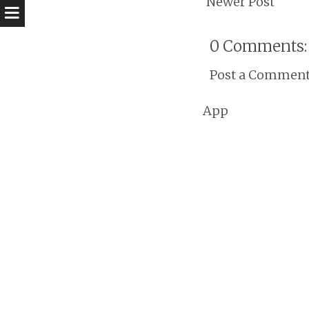
Newer Post
0 Comments:
Post a Commen
App