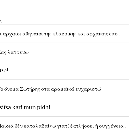
s
ι αρχαιοι αθηναιοι της κλασσικης και αρχαικης επο ...
ας λατρευω
λέ!
ο όνομα Σωτήρης στα αραμαϊκά ευχαριστώ
sifsa kari mun pidhi
αιδιὰ δὲν καταλαβαίνω γιατί ἐκπλήσσει ἡ συγγένεια ...