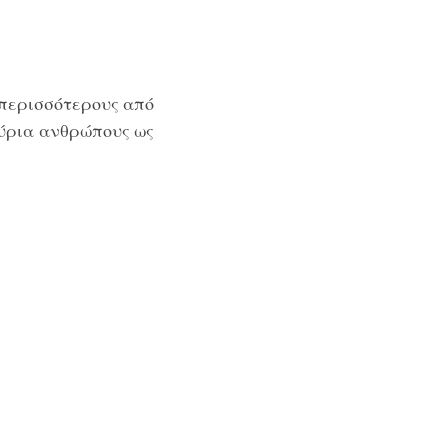
α
 περισσότερους από
ύρια ανθρώπους ως