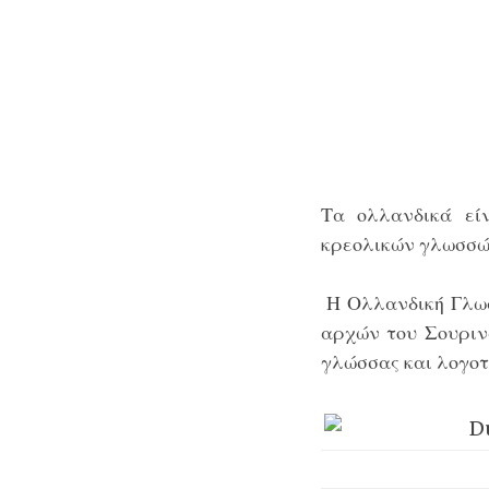
Τα ολλανδικά εί
κρεολικών γλωσσ
Η Ολλανδική Γλωσ
αρχών του Σουριν
γλώσσας και λογοτ