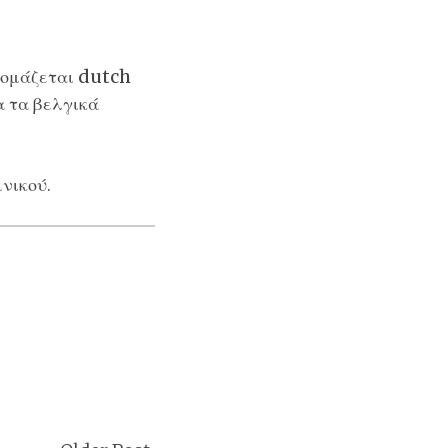
νομάζεται
dutch
α τα βελγικά
νικού.