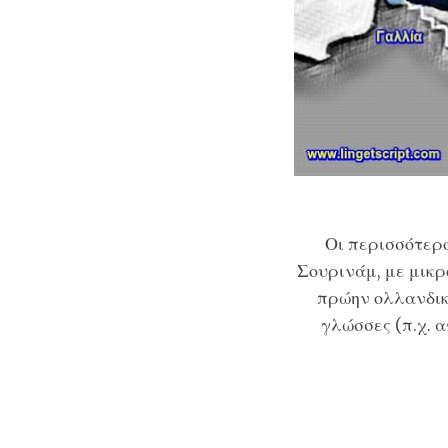
Οι περισσότερο
Σουρινάμ
, με μικ
πρώην ολλανδικ
γλώσσες (π.χ. α