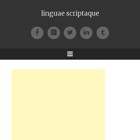
linguae scriptaque
Facebook
Google+
Twitter
LinkedIn
Tumblr
Menu