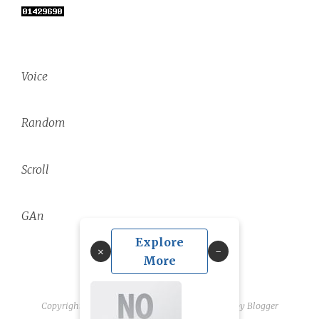
Voice
Random
Scroll
GAn
Explore
×
More
Copyright ©
2026
linguae scriptaque
| Powered by
Blogger