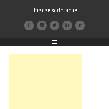
linguae scriptaque
Facebook
Google+
Twitter
LinkedIn
Tumblr
Menu