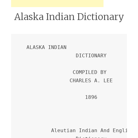
Alaska Indian Dictionary
  ALASKA INDIAN

                  DICTIONARY

                 COMPILED BY

                CHARLES A. LEE

                     1896

          Aleutian Indian And English
