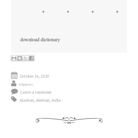
       *       *       *       *      
download dictionary 
October 14, 2010
άδμηνας
Leave a comment
Alaskan
,
aleutian
,
India