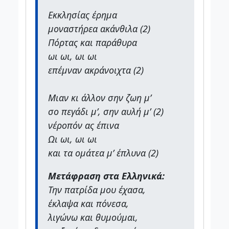
Εκκλησίας έρημα
μοναστήρεα ακάνθιλα (2)
Πόρτας και παράθυρα
ωι ωι, ωι ωι
επέμναν ακράνοιχτα (2)
Μιαν κι άλλον σην ζωη μ’
σο πεγάδι μ’, σην αυλή μ’ (2)
νέροπόν ας έπινα
Ωι ωι, ωι ωι
και τα ομάτεα μ’ έπλυνα (2)
Μετάφραση στα Ελληνικά:
Την πατρίδα μου έχασα,
έκλαψα και πόνεσα,
λιγώνω και θυμούμαι,