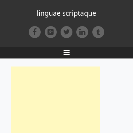
linguae scriptaque
Facebook
Google+
Twitter
LinkedIn
Tumblr
Menu