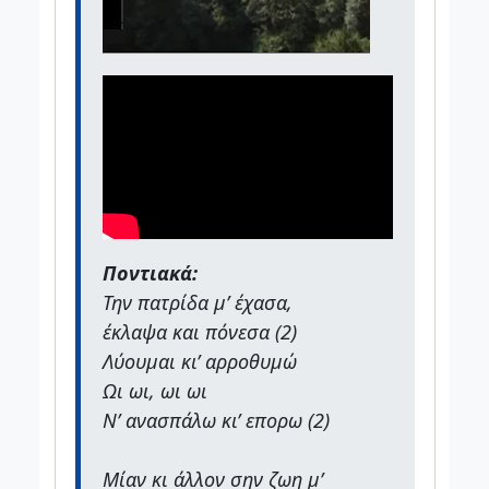
Ποντιακά:
Την πατρίδα μ’ έχασα,
έκλαψα και πόνεσα (2)
Λύουμαι κι’ αρροθυμώ
Ωι ωι, ωι ωι
Ν’ ανασπάλω κι’ επορω (2)
Μίαν κι άλλον σην ζωη μ’