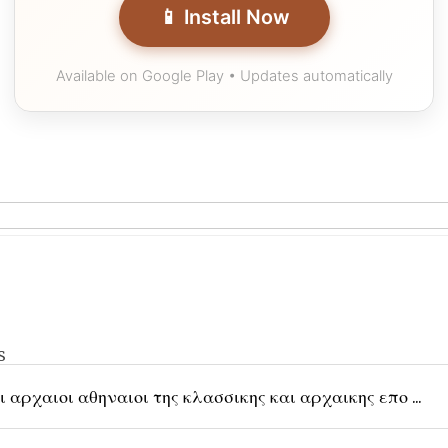
📱 Install Now
Available on Google Play • Updates automatically
s
ι αρχαιοι αθηναιοι της κλασσικης και αρχαικης επο ...