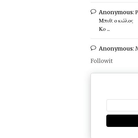
Anonymous:
Ρ
Μπιθ: ο κώλος
Κο ...
Anonymous:
M
Followit