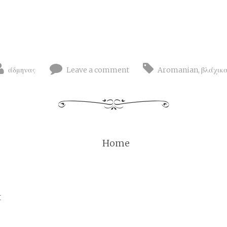
άδμηνας
Leave a comment
Aromanian
,
βλάχικ
Home
t