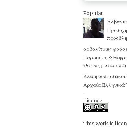
Popular
Αλβανικ
Προσοχή:
προσβλητ
αρβανίτικες φράσε
Παροιμίες & Εκφράσ
Θα φας μια και ούτε
Κλίση ουσιαστικού
Αρχαία Ελληνικά: 
...
License
This work is lice