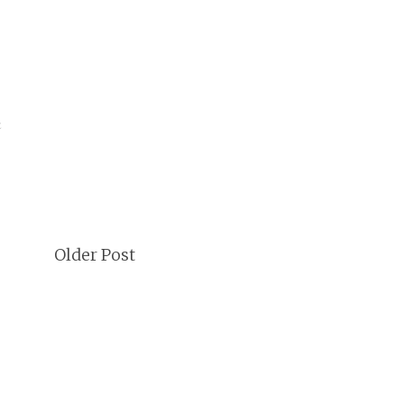
α
Older Post