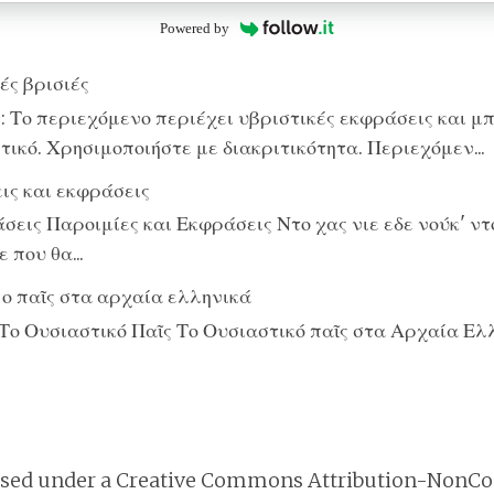
Powered by
ές βρισιές
 Το περιεχόμενο περιέχει υβριστικές εκφράσεις και μπ
ικό. Χρησιμοποιήστε με διακριτικότητα. Περιεχόμεν...
ις και εκφράσεις
εις Παροιμίες και Εκφράσεις Ντο χας νιε εδε νούκ' ντο
 που θα...
 ο παῖς στα αρχαία ελληνικά
Το Ουσιαστικό Παῖς Το Ουσιαστικό παῖς στα Αρχαία Ελ
nsed under a
Creative Commons Attribution-NonCo