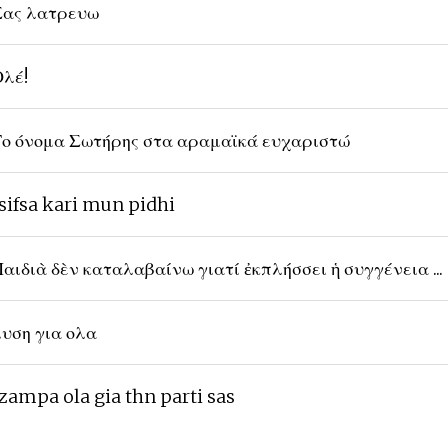
ας λατρευω
λέ!
ο όνομα Σωτήρης στα αραμαϊκά ευχαριστώ
sifsa kari mun pidhi
αιδιὰ δὲν καταλαβαίνω γιατί ἐκπλήσσει ἡ συγγένεια ...
υση για ολα
zampa ola gia thn parti sas