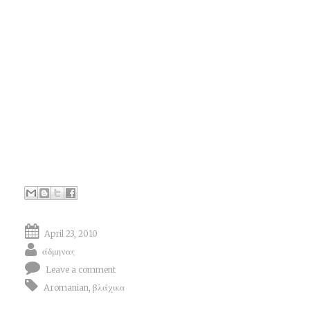
April 23, 2010
άδμηνας
Leave a comment
Aromanian
,
βλάχικα