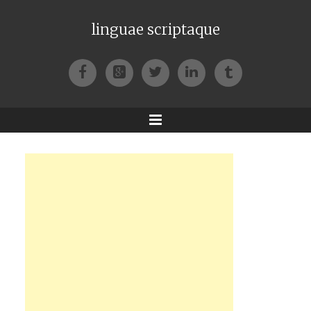
linguae scriptaque
Facebook
Google+
Twitter
LinkedIn
Tumblr
Menu