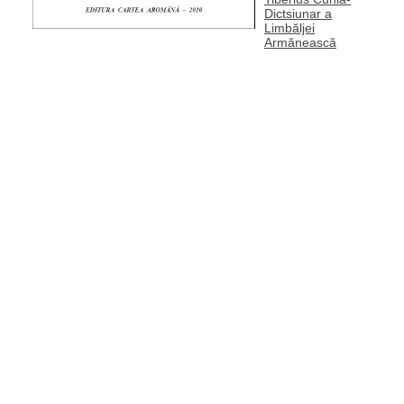
Dictsiunar a
Limbăljei
Armănească