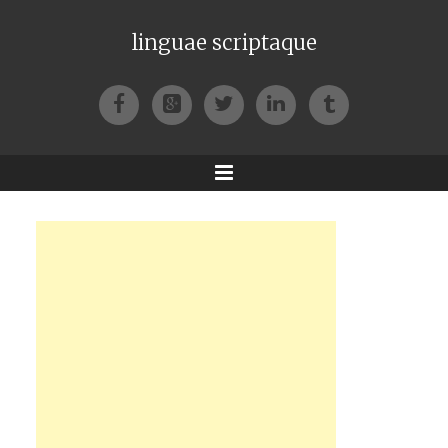
linguae scriptaque
Facebook
Google+
Twitter
LinkedIn
Tumblr
Menu