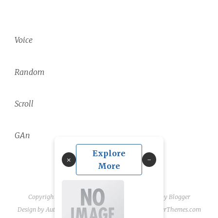
Voice
Random
Scroll
GAn
Explore
×
More
Copyright ©
2026
linguae scriptaque
| Powered by
Blogger
Design by
Automattic
| Blogger Theme by
NewBloggerThemes.com