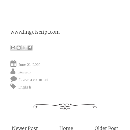
www.lingetscript.com
June 01, 2019
άδμηνας
Leave a comment
English
Newer Post
Home
Older Post