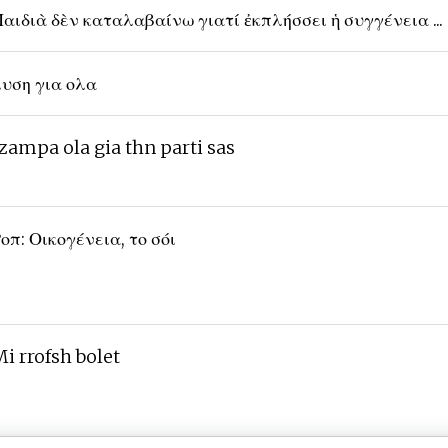
αιδιὰ δὲν καταλαβαίνω γιατί ἐκπλήσσει ἡ συγγένεια ...
υση για ολα
zampa ola gia thn parti sas
οπ: Οικογένεια, το σόι
i rrofsh bolet