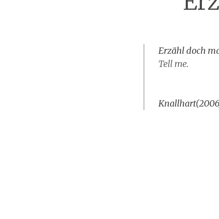
Erz
Erzähl doch ma
Tell me.
Knallhart(2006