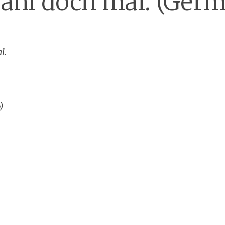
ähl doch mal. (Ger
l.
)