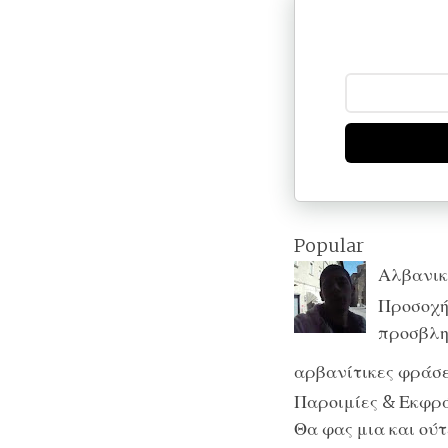
Popular
Αλβανικ
Προσοχή:
προσβλητ
αρβανίτικες φράσε
Παροιμίες & Εκφράσ
Θα φας μια και ούτε