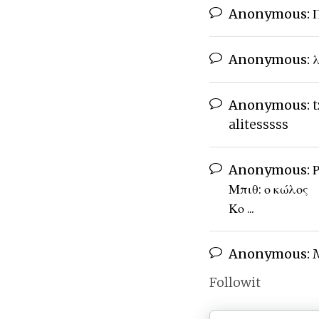
Anonymous:
Π
Anonymous:
λ
Anonymous:
t
alitesssss
Anonymous:
Ρ
Μπιθ: ο κώλος
Κο ...
Anonymous:
M
Followit