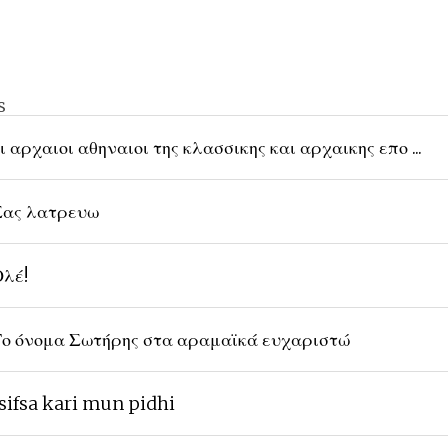
s
ι αρχαιοι αθηναιοι της κλασσικης και αρχαικης επο ...
ας λατρευω
λέ!
ο όνομα Σωτήρης στα αραμαϊκά ευχαριστώ
sifsa kari mun pidhi