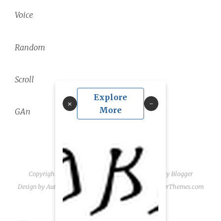
Voice
Random
Scroll
Explore
×
More
GAn
Copyright ©
2026
linguae scriptaque
| Powered by
Blogger
Design by
Automattic
| Blogger Theme by
NewBloggerThemes.com