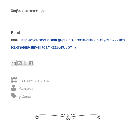
διάβασε περισσότερα
Read
more:
http://www.newsbomb.gr/prionokordela/ellada/story/508277/ros
ika-sholeia-stin-ellada#ixzz3Gh6VpYF7
October 20, 2014
άδμηνας
ρώσικα