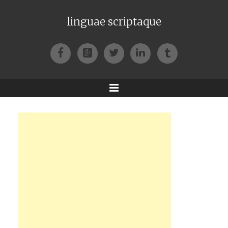
linguae scriptaque
Facebook
Google+
Twitter
LinkedIn
Tumblr
Menu