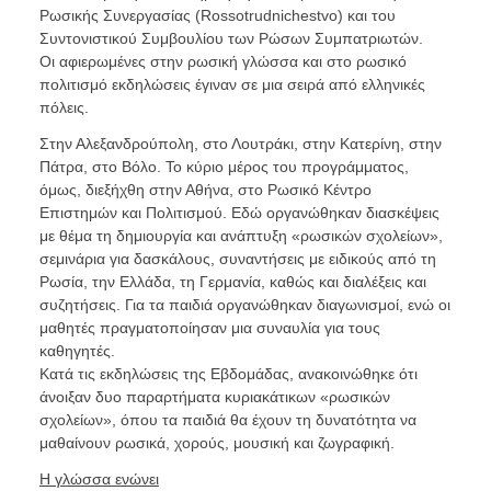
Ρωσικής Συνεργασίας (Rossotrudnichestvo) και του
Συντονιστικού Συμβουλίου των Ρώσων Συμπατριωτών.
Οι αφιερωμένες στην ρωσική γλώσσα και στο ρωσικό
πολιτισμό εκδηλώσεις έγιναν σε μια σειρά από ελληνικές
πόλεις.
Σ
την Αλεξανδρούπολη, στο Λουτράκι, στην Κατερίνη, στην
Πάτρα, στο Βόλο. Το κύριο μέρος του προγράμματος,
όμως, διεξήχθη στην Αθήνα, στο Ρωσικό Κέντρο
Επιστημών και Πολιτισμού. Εδώ οργανώθηκαν διασκέψεις
με θέμα τη δημιουργία και ανάπτυξη «ρωσικών σχολείων»,
σεμινάρια για δασκάλους, συναντήσεις με ειδικούς από τη
Ρωσία, την Ελλάδα, τη Γερμανία, καθώς και διαλέξεις και
συζητήσεις. Για τα παιδιά οργανώθηκαν διαγωνισμοί, ενώ οι
μαθητές πραγματοποίησαν μια συναυλία για τους
καθηγητές.
Κατά τις εκδηλώσεις της Εβδομάδας, ανακοινώθηκε ότι
άνοιξαν δυο παραρτήματα κυριακάτικων «ρωσικών
σχολείων», όπου τα παιδιά θα έχουν τη δυνατότητα να
μαθαίνουν ρωσικά, χορούς, μουσική και ζωγραφική.
Η γλώσσα ενώνει