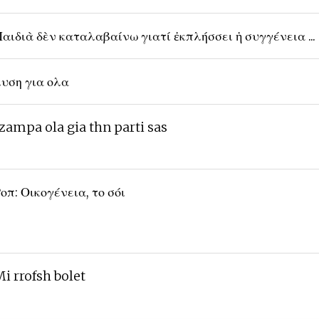
αιδιὰ δὲν καταλαβαίνω γιατί ἐκπλήσσει ἡ συγγένεια ...
υση για ολα
zampa ola gia thn parti sas
οπ: Οικογένεια, το σόι
i rrofsh bolet