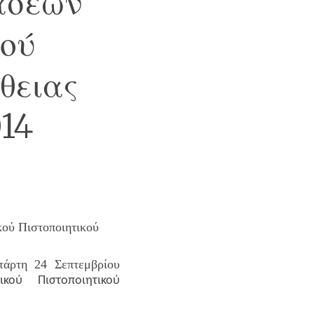
άσεων
κού
θειας
014
κού Πιστοποιητικού
τάρτη 24 Σεπτεμβρίου
κού Πιστοποιητικού