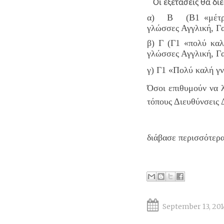
Οι εξετάσεις θα δι
α) Β (Β1 «μέτρια 
γλώσσες Αγγλική, Γα
β) Γ (Γ1 «πολύ καλ
γλώσσες Αγγλική, Γα
γ) Γ1 «Πολύ καλή γ
Όσοι επιθυμούν να λ
τόπους Διευθύνσεις 
διάβασε περισσότερ
September 13, 201