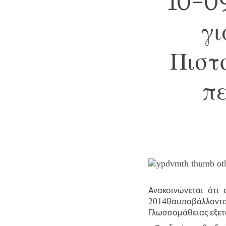
10-0
γι
Πιστ
πε
Ανακοινώνεται ότι
2014
θα
υποβάλλοντ
Γλωσσομάθειας εξετ