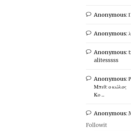
Anonymous:
Π
Anonymous:
λ
Anonymous:
t
alitesssss
Anonymous:
Ρ
Μπιθ: ο κώλος
Κο ...
Anonymous:
M
Followit