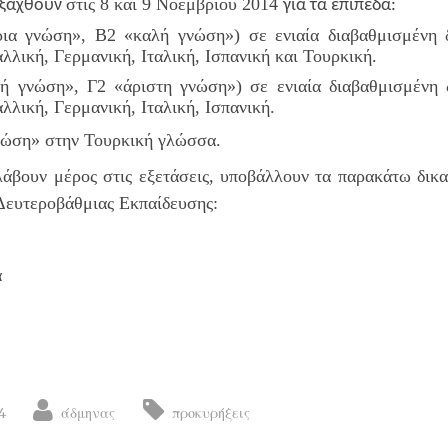
στις 8 και 9
Νοεμβρίου 2014
εξαχθούν
για τα επίπεδα:
γνώση», Β2 «καλή γνώση») σε ενιαία διαβαθμισμένη δοκ
λλική, Γερμανική, Ιταλική, Ισπανική και Τουρκική.
ή γνώση», Γ2 «άριστη γνώση») σε ενιαία διαβαθμισμένη δο
λλική, Γερμανική, Ιταλική, Ισπανική.
νώση» στην Τουρκική γλώσσα.
άβουν μέρος στις εξετάσεις, υποβάλλουν τα παρακάτω δικα
Δευτεροβάθμιας Εκπαίδευσης:
α
4
άδμηνας
προκυρήξεις