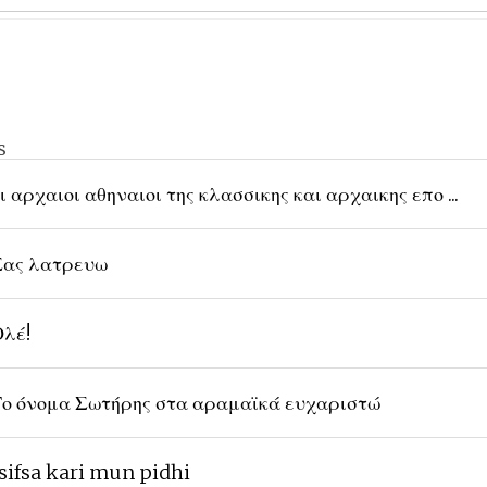
s
ι αρχαιοι αθηναιοι της κλασσικης και αρχαικης επο ...
ας λατρευω
λέ!
ο όνομα Σωτήρης στα αραμαϊκά ευχαριστώ
sifsa kari mun pidhi