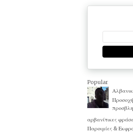
Popular
Αλβανικ
Προσοχή:
προσβλητ
αρβανίτικες φράσε
Παροιμίες & Εκφράσ