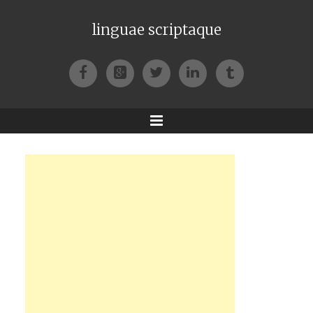
linguae scriptaque
Facebook
Google+
Twitter
LinkedIn
Tumblr
Menu