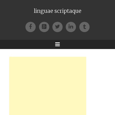
linguae scriptaque
Facebook
Google+
Twitter
LinkedIn
Tumblr
Menu