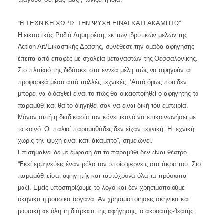
“Η ΤΕΧΝΙΚΗ ΧΩΡΙΣ ΤΗΝ ΨΥΧΗ ΕΙΝΑΙ ΚΑΤΙ ΑΚΑΜΠΤΟ”
Η εικαστικός Ροδιά Δημητρέση, εκ των ιδρυτικών μελών της
Action Art/Εικαστικής Δράσης, συνέθεσε την ομάδα αφήγησης
έπειτα από επαφές με σχολεία μεταναστών της Θεσσαλονίκης.
Στο πλαίσιό της διδάσκει στα εννέα μέλη πώς να αφηγούνται
προφορικά μέσα από πολλές τεχνικές. “Αυτό όμως που δεν
μπορεί να διδαχθεί είναι το πώς θα οικειοποιηθεί ο αφηγητής το
παραμύθι και θα το διηγηθεί σαν να είναι δική του εμπειρία.
Μόνον αυτή η διαδικασία τον κάνει ικανό να επικοινωνήσει με
το κοινό. Οι παλιοί παραμυθάδες δεν είχαν τεχνική. Η τεχνική
χωρίς την ψυχή είναι κάτι άκαμπτο”, σημειώνει.
Επισημαίνει δε με έμφαση ότι το παραμύθι δεν είναι θέατρο.
“Εκεί ερμηνεύεις έναν ρόλο τον οποίο φέρνεις στα άκρα του. Στο
παραμύθι είσαι αφηγητής και ταυτόχρονα όλα τα πρόσωπα
μαζί. Εμείς υποστηρίζουμε το λόγο και δεν χρησιμοποιούμε
σκηνικά ή μουσικά όργανα. Αν χρησιμοποιήσεις σκηνικά και
μουσική σε όλη τη διάρκεια της αφήγησης, ο ακροατής-θεατής