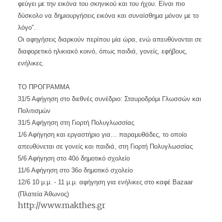
φεύγει με την εικόνα του σκηνικού και του ήχου. Είναι πιο
δύσκολο να δημιουργήσεις εικόνα και συναίσθημα μόνον με το
λόγο”.
Οι αφηγήσεις διαρκούν περίπου μία ώρα, ενώ απευθύνονται σε
διαφορετικό ηλικιακό κοινό, όπως παιδιά, γονείς, εφήβους,
ενήλικες.
ΤΟ ΠΡΟΓΡΑΜΜΑ
31/5 Αφήγηση στο διεθνές συνέδριο: Σταυροδρόμι Γλωσσών και
Πολιτισμών
31/5 Αφήγηση στη Γιορτή Πολυγλωσσίας
1/6 Αφήγηση και εργαστήριο για… παραμυθάδες, το οποίο
απευθύνεται σε γονείς και παιδιά, στη Γιορτή Πολυγλωσσίας
5/6 Αφήγηση στο 40ό δημοτικό σχολείο
11/6 Αφήγηση στο 36ο δημοτικό σχολείο
12/6 10 μ.μ. - 11 μ.μ. αφήγηση για ενήλικες στο καφέ Bazaar
(Πλατεία Άθωνος)
http://www.makthes.gr