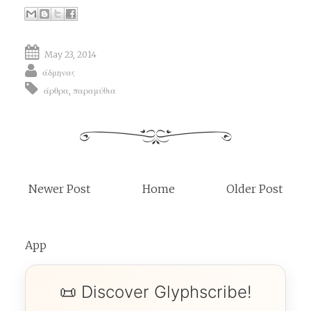
May 23, 2014
άδμηνας
άρθρα
,
παραμύθια
Newer Post
Home
Older Post
App
📜 Discover Glyphscribe!