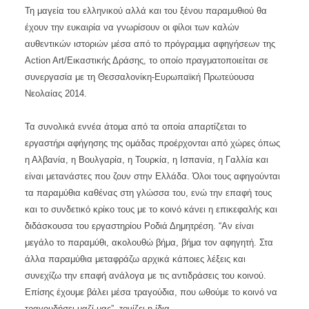
Τη μαγεία του ελληνικού αλλά και του ξένου παραμυθιού θα
έχουν την ευκαιρία να γνωρίσουν οι φίλοι των καλών
αυθεντικών ιστοριών μέσα από το πρόγραμμα αφηγήσεων της
Action Art/Εικαστικής Δράσης, το οποίο πραγματοποιείται σε
συνεργασία με τη Θεσσαλονίκη-Ευρωπαϊκή Πρωτεύουσα
Νεολαίας 2014.
Τα συνολικά εννέα άτομα από τα οποία απαρτίζεται το
εργαστήρι αφήγησης της ομάδας προέρχονται από χώρες όπως
η Αλβανία, η Βουλγαρία, η Τουρκία, η Ισπανία, η Γαλλία και
είναι μετανάστες που ζουν στην Ελλάδα. Όλοι τους αφηγούνται
τα παραμύθια καθένας στη γλώσσα του, ενώ την επαφή τους
και το συνδετικό κρίκο τους με το κοινό κάνει η επικεφαλής και
διδάσκουσα του εργαστηρίου Ροδιά Δημητρέση. “Αν είναι
μεγάλο το παραμύθι, ακολουθώ βήμα, βήμα τον αφηγητή. Στα
άλλα παραμύθια μεταφράζω αρχικά κάποιες λέξεις και
συνεχίζω την επαφή ανάλογα με τις αντιδράσεις του κοινού.
Επίσης έχουμε βάλει μέσα τραγούδια, που ωθούμε το κοινό να
τραγουδήσει μαζί μας”, τονίζει η ίδια.