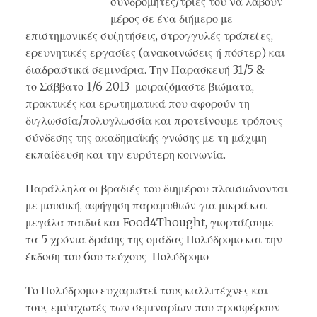
συνδρομητές/τριές του να λάβουν
μέρος σε ένα διήμερο με
επιστημονικές συζητήσεις, στρογγυλές τράπεζες,
ερευνητικές εργασίες (ανακοινώσεις ή πόστερ) και
διαδραστικά σεμινάρια. Την Παρασκευή 31/5 &
το Σάββατο 1/6 2013 μοιραζόμαστε βιώματα,
πρακτικές και ερωτηματικά που αφορούν τη
διγλωσσία/πολυγλωσσία και προτείνουμε τρόπους
σύνδεσης της ακαδημαϊκής γνώσης με τη μάχιμη
εκπαίδευση και την ευρύτερη κοινωνία.
Παράλληλα οι βραδιές του διημέρου πλαισιώνονται
με
μουσική
,
αφήγηση παραμυθιών
για μικρά και
μεγάλα παιδιά και
Food
4Thought
, γιορτάζουμε
τα
5 χρόνια δράσης
της ομάδας Πολύδρομο και την
έκδοση του
6ου τεύχους
Πολύδρομο
Το Πολύδρομο ευχαριστεί τους καλλιτέχνες και
τους εμψυχωτές των σεμιναρίων που προσφέρουν