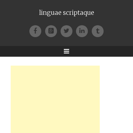
linguae scriptaque
Facebook
Google+
Twitter
LinkedIn
Tumblr
Menu