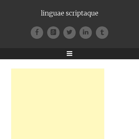
linguae scriptaque
Facebook
Google+
Twitter
LinkedIn
Tumblr
Menu