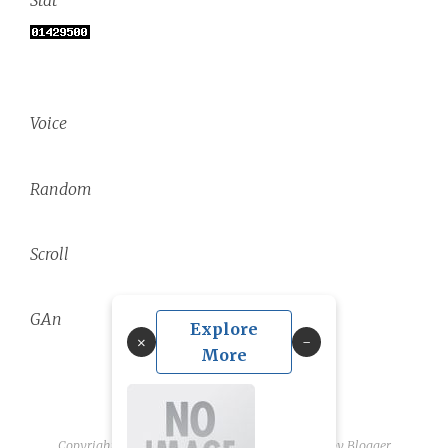
Stat
Voice
Random
Scroll
GAn
Explore
×
More
Copyright ©
2026
linguae scriptaque
| Powered by
Blogger